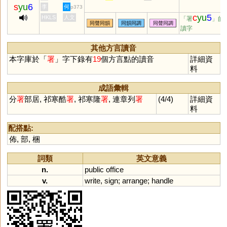
s
yu
6
李
何
p373
c
yu
5
HKLS
人文
「署
」的
同聲同韻
同韻同調
同聲同調
讀字
其他方言讀音
本字庫於「
署
」字下錄有
19
個方言點的讀音
詳細資
料
成語彙輯
分
署
部居, 祁寒酷
署
, 祁寒隆
署
, 連章列
署
(4/4)
詳細資
料
配搭點:
佈
,
部
,
梱
詞類
英文意義
n.
public
office
v.
write
,
sign
;
arrange
;
handle