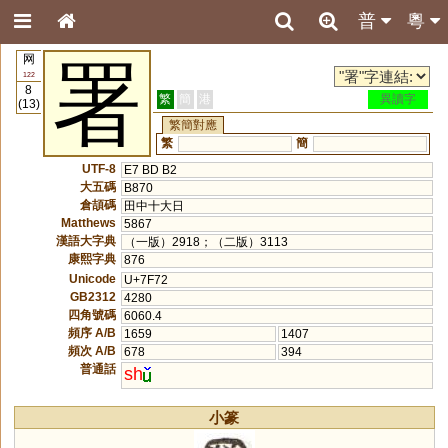
普
粵
网
署
122
8
繁
簡
港
異讀字
(13)
繁簡對應
繁
簡
UTF-8
E7 BD B2
大五碼
B870
倉頡碼
田中十大日
Matthews
5867
漢語大字典
（一版）2918；（二版）3113
康熙字典
876
Unicode
U+7F72
GB2312
4280
四角號碼
6060.4
頻序 A/B
1659
1407
頻次 A/B
678
394
普通話
sh
小篆