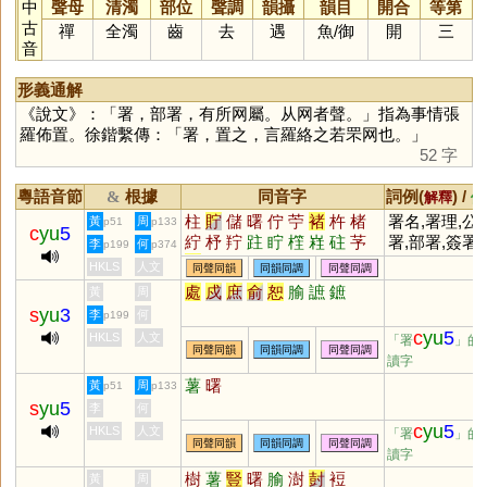
中
聲母
清濁
部位
聲調
韻攝
韻目
開合
等第
古
禪
全濁
齒
去
遇
魚
/
御
開
三
音
形義通解
《說文》：「署，部署，有所网屬。从网者聲。」指為事情張
羅佈置。徐鍇繫傳：「署，置之，言羅絡之若罘网也。」
52 字
粵語音節
根據
同音字
詞例(
) /
&
解釋
備
柱
貯
儲
曙
佇
苧
褚
杵
楮
署名,署理,公
黃
周
p51
p133
c
yu
5
紵
杼
羜
跓
眝
樦
嵀
砫
芧
署,部署,簽署
李
何
p199
p374
宁
HKLS
人文
同聲同韻
同韻同調
同聲同調
處
戍
庶
俞
恕
腧
謶
鏣
黃
周
s
yu
3
李
何
p199
c
yu
5
HKLS
人文
「署
」的
同聲同韻
同韻同調
同聲同調
讀字
薯
曙
黃
周
p51
p133
s
yu
5
李
何
c
yu
5
HKLS
人文
「署
」的
同聲同韻
同韻同調
同聲同調
讀字
樹
薯
豎
曙
腧
澍
尌
裋
黃
周