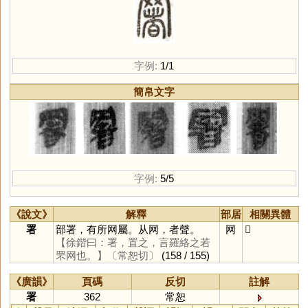
字例:
1/1
簡帛文字
字例:
5/5
《說文》
解釋
部居
相關異體
署
部署，有所网屬。从网，者聲。
网
𦋧
【徐鍇曰：署，置之，言羅絡之若
罘网也。】
〔常恕切〕
(158 / 155)
《廣韻》
頁碼
反切
註解
署
362
常恕