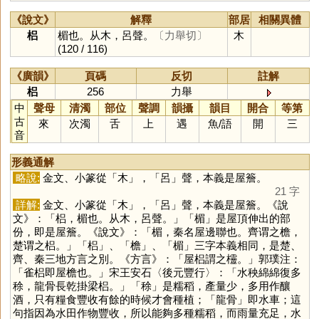
《說文》
解釋
部居
相關異體
梠
楣也。从木，呂聲。
〔力舉切〕
木
(120 / 116)
《廣韻》
頁碼
反切
註解
梠
256
力舉
中
聲母
清濁
部位
聲調
韻攝
韻目
開合
等第
古
來
次濁
舌
上
遇
魚
/
語
開
三
音
形義通解
略說:
金文、小篆從「
木
」，「
呂
」聲，本義是屋簷。
21 字
詳解:
金文、小篆從「
木
」，「
呂
」聲，本義是屋簷。《說
文》：「梠，楣也。从木，呂聲。」「
楣
」是屋頂伸出的部
份，即是屋簷。《說文》：「楣，秦名屋邊聯也。齊谓之檐，
楚谓之梠。」「
梠
」、「
檐
」、「
楣
」三字本義相同，是楚、
齊、秦三地方言之別。《方言》：「屋梠謂之欞。」郭璞注：
「雀梠即屋檐也。」宋王安石〈後元豐行〉：「水秧綿綿復多
稌，龍骨長乾掛梁梠。」「
稌
」是糯稻，產量少，多用作釀
酒，只有糧食豐收有餘的時候才會種植；「龍骨」即水車；這
句指因為水田作物豐收，所以能夠多種糯稻，而雨量充足，水