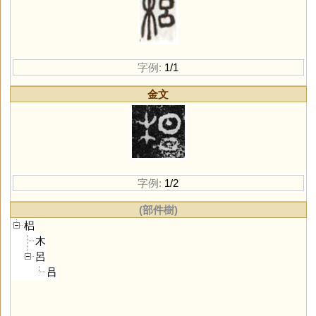
字例:
1/1
金文
字例:
1/2
(部件樹)
梠
木
呂
吕