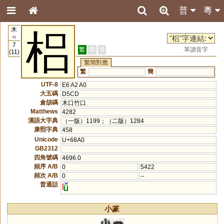
普
粵
木
梠
75
7
繁
簡
港
單讀音字
(11)
繁簡對應
繁
簡
UTF-8
E6 A2 A0
大五碼
D5CD
倉頡碼
木口竹口
Matthews
4282
漢語大字典
（一版）1199；（二版）1284
康熙字典
458
Unicode
U+68A0
GB2312
四角號碼
4696.0
頻序 A/B
0
5422
頻次 A/B
0
--
普通話
l
小篆