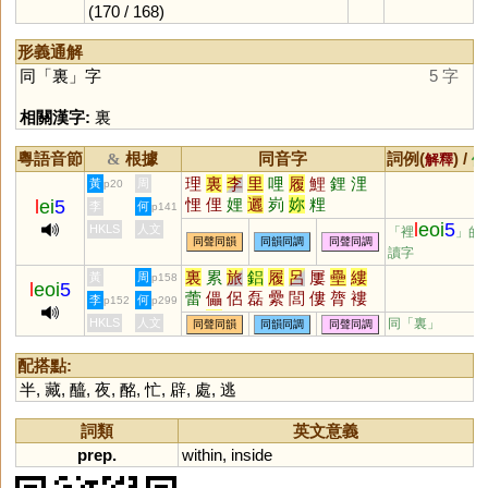
(170 / 168)
形義通解
同「
裏
」字
5 字
相關漢字:
裏
粵語音節
根據
同音字
詞例(
) /
&
解釋
備
理
裏
李
里
哩
履
鯉
鋰
浬
黃
周
p20
悝
俚
娌
邐
峛
妳
粴
l
ei
5
李
何
p141
l
eoi
5
HKLS
人文
「裡
」的
同聲同韻
同韻同調
同聲同調
讀字
裏
累
旅
鋁
履
呂
屢
壘
縷
黃
周
p158
l
eoi
5
蕾
儡
侶
磊
纍
閭
僂
膂
褸
李
何
p152
p299
漯
耒
儽
穭
誄
蜼
磥
儢
癗
HKLS
人文
同「
裏
」
同聲同韻
同韻同調
同聲同調
櫑
櫐
藟
灅
蠝
鸓
謱
礨
礌
挔
頛
祣
絽
讄
鑸
梠
郘
絫
配搭點:
半
,
藏
,
醯
,
夜
,
酩
,
忙
,
辟
,
處
,
逃
詞類
英文意義
prep.
within
,
inside