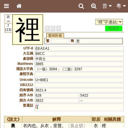
普
粵
衣
裡
145
7
繁
簡
港
異讀字
(13)
繁簡對應
繁
簡
里
UTF-8
E8 A3 A1
大五碼
B8CC
倉頡碼
中田土
Matthews
3865
漢語大字典
（一版）3094；（二版）3297
康熙字典
Unicode
U+88E1
GB2312
四角號碼
3621.4
頻序 A/B
628
5422
頻次 A/B
3822
--
普通話
l
《說文》
解釋
部居
相關異體
裏
衣內也。从衣，里聲。
〔良止切〕
衣
裡