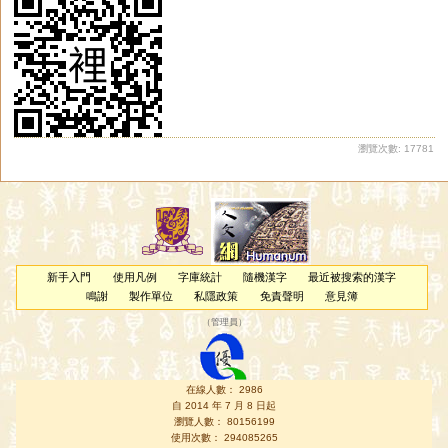
瀏覽次數: 17781
新手入門
使用凡例
字庫統計
隨機漢字
最近被搜索的漢字
鳴謝
製作單位
私隱政策
免責聲明
意見簿
（
管理員
）
在線人數： 2986
自 2014 年 7 月 8 日起
瀏覽人數： 80156199
使用次數： 294085265