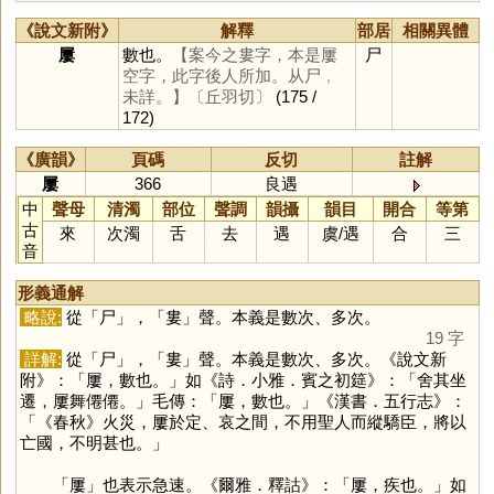
《說文新附》
解釋
部居
相關異體
屢
數也。
【案今之婁字，本是屢
尸
空字，此字後人所加。从尸﹐
未詳。】
〔丘羽切〕
(175 /
172)
《廣韻》
頁碼
反切
註解
屢
366
良遇
中
聲母
清濁
部位
聲調
韻攝
韻目
開合
等第
古
來
次濁
舌
去
遇
虞
/
遇
合
三
音
形義通解
略說:
從「
尸
」，「
婁
」聲。本義是數次、多次。
19 字
詳解:
從「
尸
」，「
婁
」聲。本義是數次、多次。《說文新
附》：「屢，數也。」如《詩．小雅．賓之初筵》：「舍其坐
遷，屢舞僊僊。」毛傳：「屢，數也。」《漢書．五行志》：
「《春秋》火災，屢於定、哀之間，不用聖人而縱驕臣，將以
亡國，不明甚也。」
「
屢
」也表示急速。《爾雅．釋詁》：「屢，疾也。」如