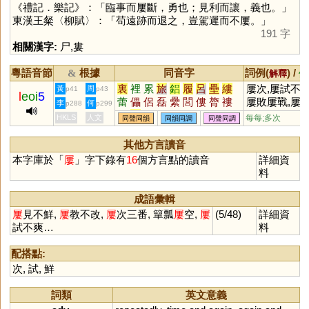
《禮記．樂記》：「臨事而屢斷，勇也；見利而讓，義也。」
東漢王粲〈柳賦〉：「苟遠跡而退之，豈駕遲而不屢。」
191 字
相關漢字:
尸
,
婁
粵語音節
根據
同音字
詞例(
) /
&
解釋
備
裏
裡
累
旅
鋁
履
呂
壘
縷
屢次,屢試不爽
黃
周
p41
p43
l
eoi
5
蕾
儡
侶
磊
纍
閭
僂
膂
褸
屢敗屢戰,屢
李
何
p288
p299
漯
耒
儽
穭
誄
蜼
儢
癗
謱
不鮮
HKLS
人文
每每;多次
同聲同韻
同韻同調
同聲同調
櫐
藟
灅
蠝
鸓
櫑
礨
礌
挔
頛
祣
絽
讄
鑸
絫
梠
郘
磥
其他方言讀音
本字庫於「
屢
」字下錄有
16
個方言點的讀音
詳細資
料
成語彙輯
屢
見不鮮,
屢
教不改,
屢
次三番, 簞瓢
屢
空,
屢
(5/48)
詳細資
試不爽…
料
配搭點:
次
,
試
,
鮮
詞類
英文意義