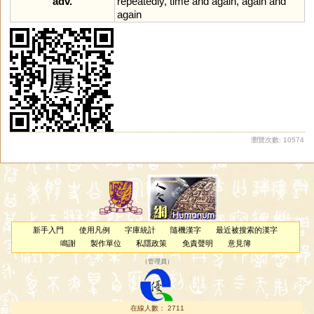
adv.
repeatedly
,
time
and
again
,
again
and
again
瀏覽次數: 10574
新手入門
使用凡例
字庫統計
隨機漢字
最近被搜索的漢字
鳴謝
製作單位
私隱政策
免責聲明
意見簿
（
管理員
）
在線人數： 2711