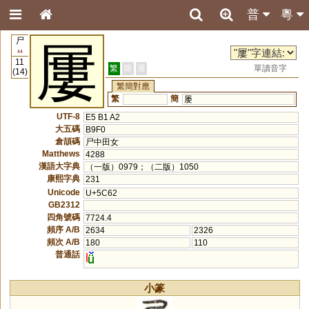
普
粵
尸
屢
44
11
繁
簡
港
單讀音字
(14)
繁簡對應
繁
簡
屡
UTF-8
E5 B1 A2
大五碼
B9F0
倉頡碼
尸中田女
Matthews
4288
漢語大字典
（一版）0979；（二版）1050
康熙字典
231
Unicode
U+5C62
GB2312
四角號碼
7724.4
頻序 A/B
2634
2326
頻次 A/B
180
110
普通話
l
小篆