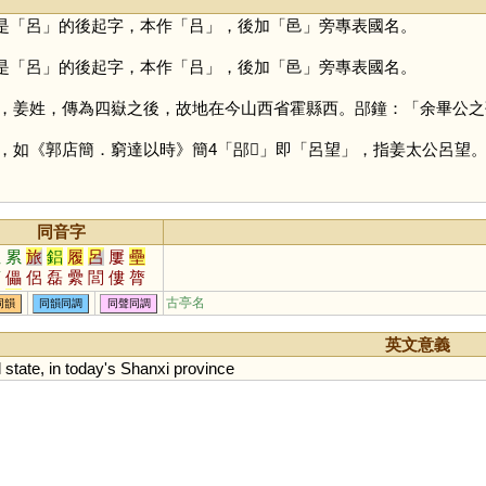
是「
呂
」的後起字，本作「
吕
」，後加「
邑
」旁專表國名。
是「
呂
」的後起字，本作「
吕
」，後加「
邑
」旁專表國名。
，姜姓，傳為四嶽之後，故地在今山西省霍縣西。郘鐘：「余畢公之
，如《郭店簡．窮達以時》簡4「郘𡔞」即「呂望」，指姜太公呂望
同音字
裡
累
旅
鋁
履
呂
屢
壘
蕾
儡
侶
磊
纍
閭
僂
膂
漯
耒
儽
穭
誄
蜼
儢
癗
古亭名
同韻
同韻同調
同聲同調
櫐
藟
灅
蠝
鸓
櫑
礨
礌
頛
祣
絽
讄
鑸
絫
梠
磥
英文意義
l
state
,
in
today
'
s
Shanxi
province