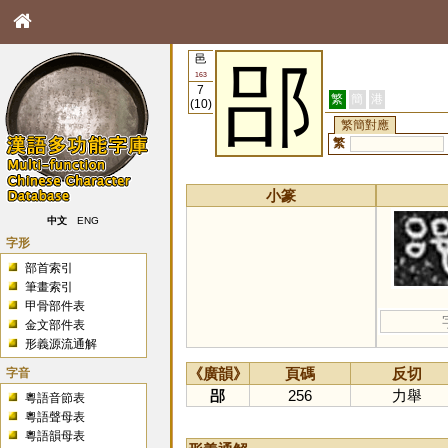
邑
郘
163
7
繁
簡
港
(10)
繁簡對應
繁
小篆
中文
ENG
字形
部首索引
筆畫索引
甲骨部件表
金文部件表
形義源流通解
字音
《廣韻》
頁碼
反切
郘
256
力舉
粵語音節表
粵語聲母表
粵語韻母表