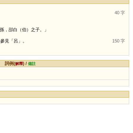
40 字
孫，郘白（伯）之子。」
。參見「
呂
」。
150 字
詞例(
) /
解釋
備註