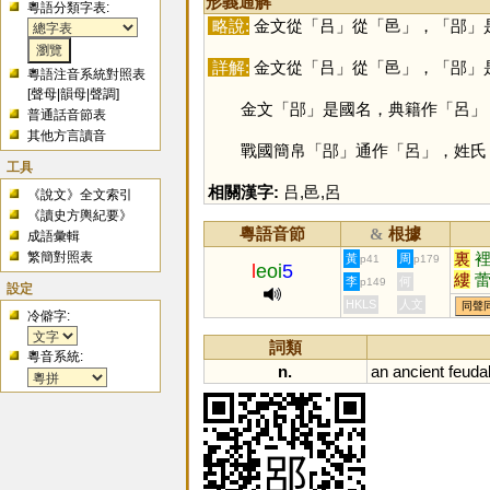
形義通解
粵語分類字表:
略說:
金文從「
吕
」從「
邑
」，「
郘
」
詳解:
金文從「
吕
」從「
邑
」，「
郘
」
粵語注音系統對照表
[
聲母
|
韻母
|
聲調
]
金文「
郘
」是國名，典籍作「
呂
」
普通話音節表
其他方言讀音
戰國簡帛「
郘
」通作「
呂
」，姓氏
工具
相關漢字:
吕
,
邑
,
呂
《說文》全文索引
《讀史方輿紀要》
粵語音節
根據
&
成語彙輯
繁簡對照表
裏
黃
周
p41
p179
l
eoi
5
縷
李
何
p149
設定
褸
HKLS
人文
同聲
冷僻字:
謱
挔
詞類
粵音系統:
n.
an
ancient
feuda