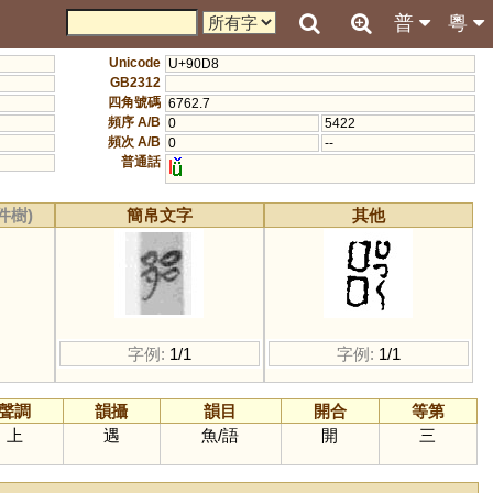
普
粵
Unicode
U+90D8
GB2312
四角號碼
6762.7
頻序 A/B
0
5422
頻次 A/B
0
--
普通話
l
件樹)
簡帛文字
其他
字例:
1/1
字例:
1/1
聲調
韻攝
韻目
開合
等第
上
遇
魚
/
語
開
三