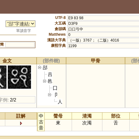
UTF-8
E9 83 98
大五碼
D3F9
倉頡碼
口口弓中
單讀音字
Matthews
0
漢語大字典
（一版）3767；（二版）4016
簡
康熙字典
1199
金文
(部件樹)
甲骨
(部
郘
吕
邑
囗
卩
字例:
2/2
人
註解
中
聲母
清濁
部位
古
來
次濁
舌
音