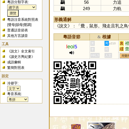
鸓
56
力追
粵語分類字表:
鸓
249
力軌
形義通解
粵語注音系統對照表
[
聲母
|
韻母
|
聲調
]
《說文》：「䴎，鼠形。飛走且乳之鳥也
普通話音節表
其他方言讀音
粵語音節
根據
&
裏
黃
周
工具
p210
l
eoi
5
縷
李
何
《說文》全文索引
褸
HKLS
人文
同聲
《讀史方輿紀要》
癗
成語彙輯
挔
繁簡對照表
設定
冷僻字:
粵音系統: