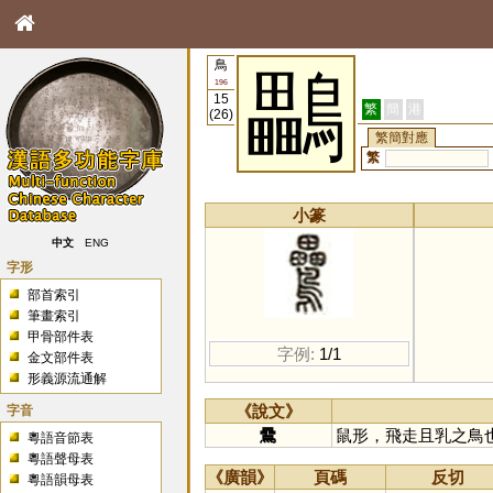
鳥
鸓
196
15
繁
簡
港
(26)
繁簡對應
繁
小篆
中文
ENG
字形
部首索引
筆畫索引
甲骨部件表
字例:
1/1
金文部件表
形義源流通解
字音
《說文》
䴎
鼠形，飛走且乳之鳥
粵語音節表
粵語聲母表
《廣韻》
頁碼
反切
粵語韻母表