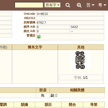
普
粵
Unicode
U+9E13
GB2312
四角號碼
6762.7
頻序 A/B
0
5422
頻次 A/B
0
--
普通話
l
i
件樹)
簡帛文字
其他
字例:
1/1
部居
相關異體
鳥
鸓
𤴒
聲調
韻攝
韻目
開合
等第