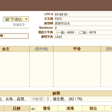
UTF-8
E9 B8 93
大五碼
F97C
倉頡碼
田田竹日火
單讀音字
Matthews
0
漢語大字典
（一版）4669；（二版）4979
簡
康熙字典
1432
金文
(部件樹)
甲骨
(部
解釋
也。从鳥，畾聲。
〔力軌切〕
𤴒，籀文䴎。
(82 / 76)
註解
聲母
清濁
部位
中