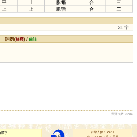
平
止
脂
/
脂
合
三
上
止
脂
/
旨
合
三
31 字
詞例(
) /
解釋
備註
瀏覽次數: 3204
在線人數： 2451
的漢字
自 2014 年 7 月 8 日起