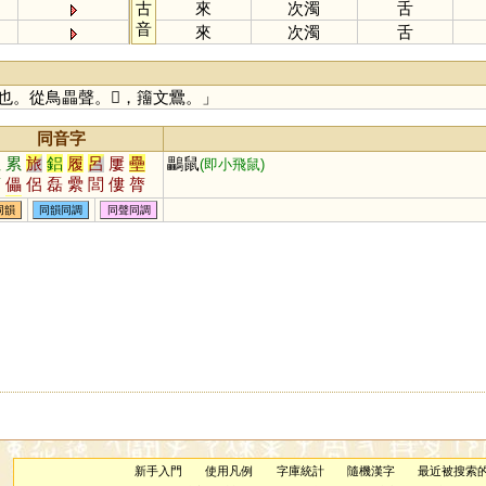
古
來
次濁
舌
音
來
次濁
舌
。從鳥畾聲。𪉀，籒文䴎。」
同音字
裡
累
旅
鋁
履
呂
屢
壘
鸓鼠
(即小飛鼠)
蕾
儡
侶
磊
纍
閭
僂
膂
漯
耒
儽
穭
誄
蜼
磥
儢
同韻
同韻同調
同聲同調
櫑
櫐
藟
灅
蠝
謱
礨
礌
頛
祣
絽
讄
鑸
梠
郘
絫
新手入門
使用凡例
字庫統計
隨機漢字
最近被搜索