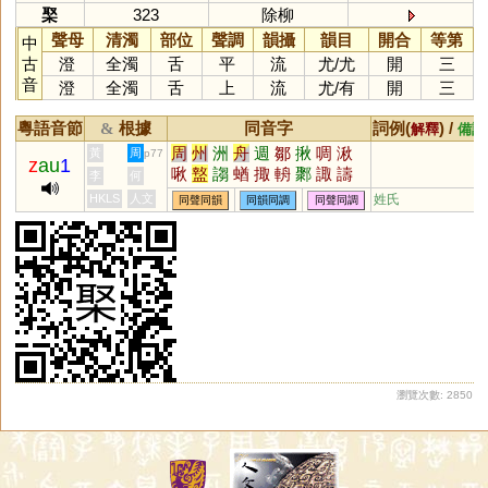
棸
323
除柳
聲母
清濁
部位
聲調
韻攝
韻目
開合
等第
中
古
澄
全濁
舌
平
流
尤
/
尤
開
三
音
澄
全濁
舌
上
流
尤
/
有
開
三
粵語音節
根據
同音字
詞例(
) /
&
解釋
備註
周
州
洲
舟
週
鄒
揪
啁
湫
黃
周
p77
z
au
1
啾
盩
謅
蝤
掫
輈
鄹
諏
譸
李
何
鵃
齱
棷
菆
緅
賙
輖
鯫
黀
HKLS
人文
姓氏
同聲同韻
同韻同調
同聲同調
騶
揫
齺
淍
徟
婤
珘
騆
揂
銂
郰
洀
喌
陬
侜
瀏覽次數: 2850