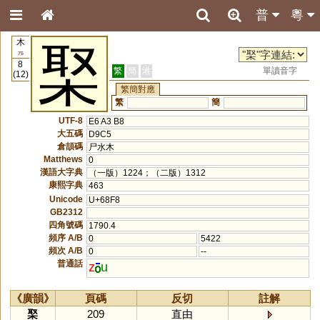
普
粵
木
棸
75
8
繁
簡
港
單讀音字
(12)
繁簡對應
繁
簡
UTF-8
E6 A3 B8
大五碼
D9C5
倉頡碼
尸水木
Matthews
0
漢語大字典
（一版）1224；（二版）1312
康熙字典
463
Unicode
U+68F8
GB2312
四角號碼
1790.4
頻序 A/B
0
5422
頻次 A/B
0
--
普通話
z
u
《廣韻》
頁碼
反切
註解
棸
209
直由