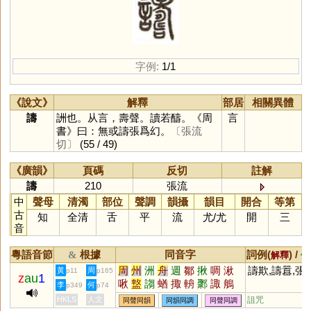
字例:
1/1
《說文》
解釋
部居
相關異體
譸
詶也。从言，壽聲。讀若醻。《周
言
書》曰：無或譸張爲幻。
〔張流
切〕
(55 / 49)
《廣韻》
頁碼
反切
註解
譸
210
張流
中
聲母
清濁
部位
聲調
韻攝
韻目
開合
等第
古
知
全清
舌
平
流
尤
/
尤
開
三
音
粵語音節
根據
同音字
詞例(
) /
&
解釋
備
周
州
洲
舟
週
鄒
揪
啁
湫
譸欺,譸囂,張
黃
周
p11
p165
z
au
1
啾
盩
謅
蝤
掫
輈
鄹
諏
鵃
李
何
p349
p74
齱
棷
棸
揫
緅
賙
輖
鯫
黀
HKLS
人文
詛咒
同聲同韻
同韻同調
同聲同調
騶
菆
齺
淍
徟
婤
珘
騆
揂