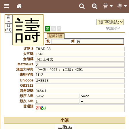
普
粵
言
譸
149
14
繁
簡
港
單讀音字
(21)
繁簡對應
繁
簡
诪
UTF-8
E8 AD B8
大五碼
F64E
倉頡碼
卜口土弓戈
Matthews
0
漢語大字典
（一版）4027；（二版）4291
康熙字典
1112
Unicode
U+8B78
GB2312
四角號碼
0464.1
頻序 A/B
6952
5422
頻次 A/B
1
--
普通話
zh
u
小篆