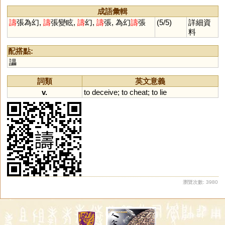
銂
郰
喌
洀
陬
侜
成語彙輯
譸
張為幻,
譸
張變眩,
譸
幻,
譸
張, 為幻
譸
張
(5/5)
詳細資
料
配搭點:
讄
詞類
英文意義
v.
to
deceive
;
to
cheat
;
to
lie
瀏覽次數: 3980