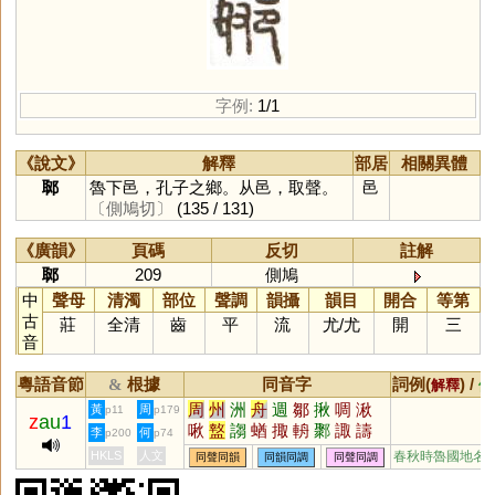
字例:
1/1
《說文》
解釋
部居
相關異體
郰
魯下邑，孔子之鄉。从邑，取聲。
邑
〔側鳩切〕
(135 / 131)
《廣韻》
頁碼
反切
註解
郰
209
側鳩
中
聲母
清濁
部位
聲調
韻攝
韻目
開合
等第
古
莊
全清
齒
平
流
尤
/
尤
開
三
音
粵語音節
根據
同音字
詞例(
) /
&
解釋
備
周
州
洲
舟
週
鄒
揪
啁
湫
黃
周
p11
p179
z
au
1
啾
盩
謅
蝤
掫
輈
鄹
諏
譸
李
何
p200
p74
鵃
齱
棸
菆
緅
賙
輖
鯫
黀
HKLS
人文
春秋時魯國地名
同聲同韻
同韻同調
同聲同調
騶
揫
齺
淍
徟
婤
珘
騆
揂
銂
喌
洀
棷
陬
侜