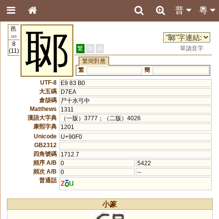
普
粵
邑
郰
163
8
繁
簡
港
單讀音字
(11)
繁簡對應
繁
簡
UTF-8
E9 83 B0
大五碼
D7EA
倉頡碼
尸十水弓中
Matthews
1311
漢語大字典
（一版）3777；（二版）4026
康熙字典
1201
Unicode
U+90F0
GB2312
四角號碼
1712.7
頻序 A/B
0
5422
頻次 A/B
0
--
普通話
z
u
小篆