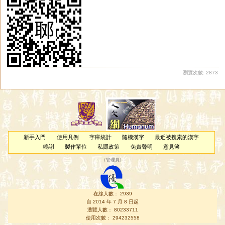
瀏覽次數: 2873
新手入門
使用凡例
字庫統計
隨機漢字
最近被搜索的漢字
鳴謝
製作單位
私隱政策
免責聲明
意見簿
（
管理員
）
在線人數： 2939
自 2014 年 7 月 8 日起
瀏覽人數： 80233711
使用次數： 294232558