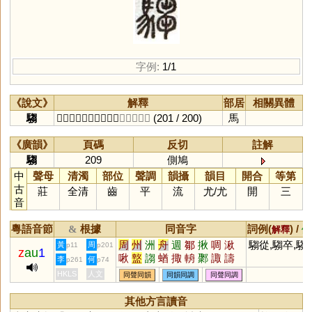
字例:
1/1
《說文》
解釋
部居
相關異體
騶
𢋁御也。从馬，芻聲。
〔側鳩切〕
(201 / 200)
馬
《廣韻》
頁碼
反切
註解
騶
209
側鳩
中
聲母
清濁
部位
聲調
韻攝
韻目
開合
等第
古
莊
全清
齒
平
流
尤
/
尤
開
三
音
粵語音節
根據
同音字
詞例(
) /
&
解釋
備
周
州
洲
舟
週
鄒
揪
啁
湫
騶從,騶卒,騶
黃
周
p11
p201
z
au
1
啾
盩
謅
蝤
掫
輈
鄹
諏
譸
李
何
p261
p74
鵃
齱
棷
棸
揫
緅
賙
輖
鯫
HKLS
人文
同聲同韻
同韻同調
同聲同調
黀
菆
齺
淍
徟
婤
珘
騆
揂
銂
郰
洀
喌
侜
陬
其他方言讀音