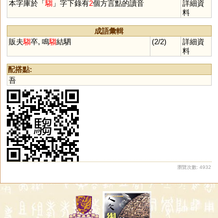
本字庫於「
騶
」字下錄有
2
個方言點的讀音
詳細資
料
成語彙輯
販夫
騶
卒, 鳴
騶
結駟
(2/2)
詳細資
料
配搭點:
吾
瀏覽次數: 4932