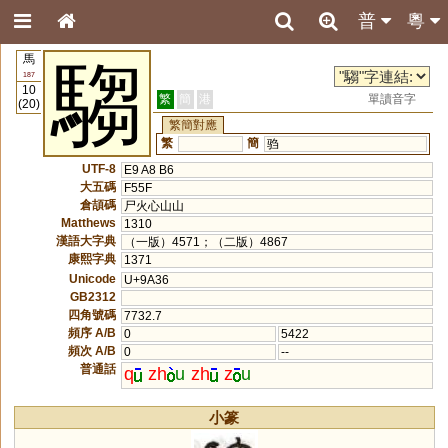
普
粵
馬
騶
187
10
繁
簡
港
單讀音字
(20)
繁簡對應
繁
簡
驺
UTF-8
E9 A8 B6
大五碼
F55F
倉頡碼
尸火心山山
Matthews
1310
漢語大字典
（一版）4571；（二版）4867
康熙字典
1371
Unicode
U+9A36
GB2312
四角號碼
7732.7
頻序 A/B
0
5422
頻次 A/B
0
--
普通話
q
zh
u
zh
z
u
小篆