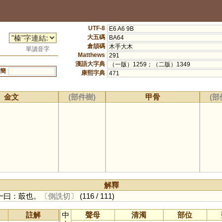
UTF-8
E6 A6 9B
大五碼
BA64
倉頡碼
木手大木
單讀音字
Matthews
291
漢語大字典
（一版）1259；（二版）1349
簡
康熙字典
471
金文
(部件樹)
甲骨
(部
解釋
一曰：菆也。
〔側詵切〕
(116 / 111)
註解
中
聲母
清濁
部位