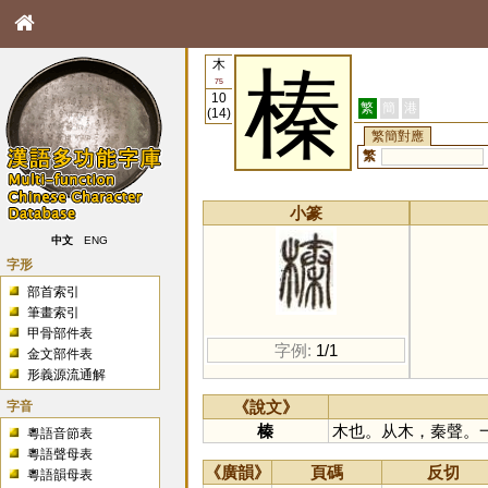
木
榛
75
10
繁
簡
港
(14)
繁簡對應
繁
小篆
中文
ENG
字形
部首索引
筆畫索引
甲骨部件表
字例:
1/1
金文部件表
形義源流通解
字音
《說文》
榛
木也。从木，秦聲。
粵語音節表
粵語聲母表
《廣韻》
頁碼
反切
粵語韻母表