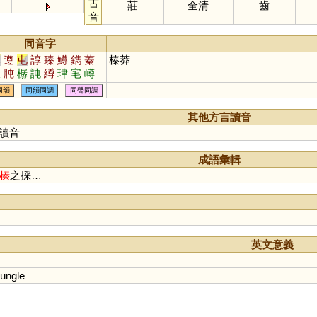
古
莊
全清
齒
音
同音字
尊
遵
屯
諄
臻
鱒
鐫
蓁
榛莽
朘
肫
樼
訰
繜
珒
宒
嶟
鷷
潧
鐏
墫
瑧
鱆
啍
僎
同韻
同韻同調
同聲同調
獉
窀
迍
忳
樽
其他方言讀音
讀音
成語彙輯
榛
之採…
英文意義
jungle