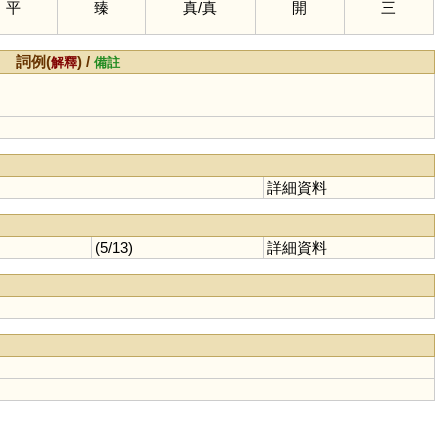
平
臻
真
/
真
開
三
詞例(
) /
解釋
備註
詳細資料
(5/13)
詳細資料