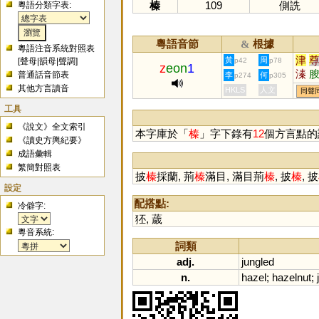
榛
109
側詵
粵語分類字表:
粵語音節
根據
&
粵語注音系統對照表
津
黃
周
[
聲母
|
韻母
|
聲調
]
p42
p78
z
eon
1
溱
普通話音節表
李
何
p274
p305
堻
其他方言讀音
HKLS
人文
同聲
轃
工具
《說文》全文索引
本字庫於「
榛
」字下錄有
12
個方言點的
《讀史方輿紀要》
成語彙輯
繁簡對照表
披
榛
採蘭, 荊
榛
滿目, 滿目荊
榛
, 披
榛
, 披
設定
配搭點:
冷僻字:
狉
,
薉
粵音系統:
詞類
adj.
jungled
n.
hazel
;
hazelnut
;