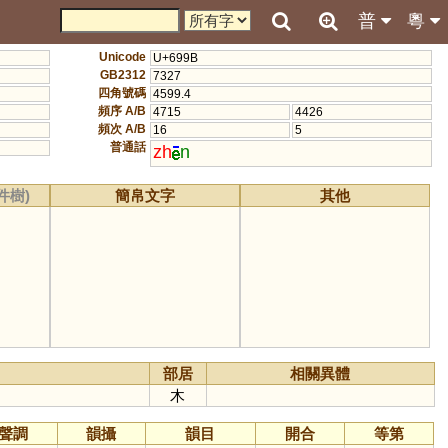
普
粵
Unicode
U+699B
GB2312
7327
四角號碼
4599.4
頻序 A/B
4715
4426
頻次 A/B
16
5
普通話
zh
n
件樹)
簡帛文字
其他
部居
相關異體
木
聲調
韻攝
韻目
開合
等第