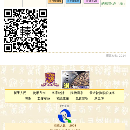
同聲同韻
同韻同調
同聲同調
樽
嶟
宒
珒
繜
訰
的襯墊;通「臻」
瀏覽次數: 2914
新手入門
使用凡例
字庫統計
隨機漢字
最近被搜索的漢字
鳴謝
製作單位
私隱政策
免責聲明
意見簿
（
管理員
）
在線人數： 2608