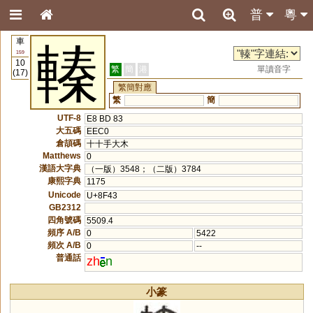
普
粵
車
轃
159
10
繁
簡
港
單讀音字
(17)
繁簡對應
繁
簡
UTF-8
E8 BD 83
大五碼
EEC0
倉頡碼
十十手大木
Matthews
0
漢語大字典
（一版）3548；（二版）3784
康熙字典
1175
Unicode
U+8F43
GB2312
四角號碼
5509.4
頻序 A/B
0
5422
頻次 A/B
0
--
普通話
zh
n
小篆