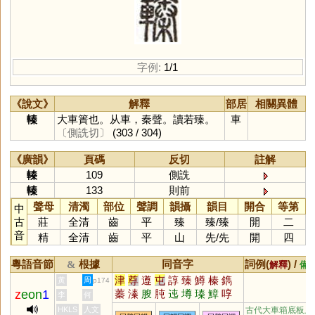
字例:
1/1
《說文》
解釋
部居
相關異體
轃
大車簀也。从車，秦聲。讀若臻。
車
〔側詵切〕
(303 / 304)
《廣韻》
頁碼
反切
註解
轃
109
側詵
轃
133
則前
聲母
清濁
部位
聲調
韻攝
韻目
開合
等第
中
古
莊
全清
齒
平
臻
臻
/
臻
開
二
音
精
全清
齒
平
山
先
/
先
開
四
粵語音節
根據
同音字
詞例(
) /
&
解釋
備
津
尊
遵
屯
諄
臻
鱒
榛
鐫
黃
周
p174
z
eon
1
蓁
溱
朘
肫
迍
墫
瑧
鱆
啍
李
何
僎
樼
鐏
獉
潧
鷷
窀
忳
堻
HKLS
人文
古代大車箱底板上