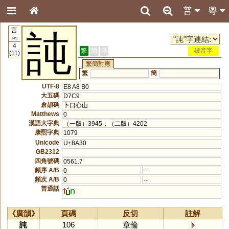
普
粵
言
訰
149
4
繁
簡
港
破音字
(11)
繁簡對應
繁
簡
UTF-8
E8 A8 B0
大五碼
D7C9
倉頡碼
卜口心山
Matthews
0
漢語大字典
（一版）3945；（二版）4202
康熙字典
1079
Unicode
U+8A30
GB2312
四角號碼
0561.7
頻序 A/B
0
--
頻次 A/B
0
--
普通話
t
n
《廣韻》
頁碼
反切
註解
訰
106
章倫