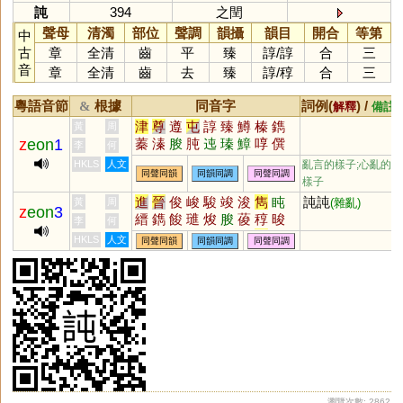
訰
394
之閏
聲母
清濁
部位
聲調
韻攝
韻目
開合
等第
中
古
章
全清
齒
平
臻
諄
/
諄
合
三
音
章
全清
齒
去
臻
諄
/
稕
合
三
粵語音節
根據
同音字
詞例(
) /
&
解釋
備註
津
尊
遵
屯
諄
臻
鱒
榛
鐫
黃
周
z
eon
1
蓁
溱
朘
肫
迍
瑧
鱆
啍
僎
李
何
轃
樼
墫
獉
鐏
潧
窀
忳
鷷
HKLS
人文
亂言的樣子;心亂的
同聲同韻
同韻同調
同聲同調
樽
堻
嶟
宒
珒
繜
樣子
進
晉
俊
峻
駿
竣
浚
雋
盹
訰訰
黃
周
(雜亂)
z
eon
3
縉
鐫
餕
璡
焌
朘
葰
稕
晙
李
何
榗
枃
嚍
溍
捘
鵔
臇
臸
寯
HKLS
人文
同聲同韻
同韻同調
同聲同調
鋑
搢
畯
燇
濬
瀏覽次數: 2862