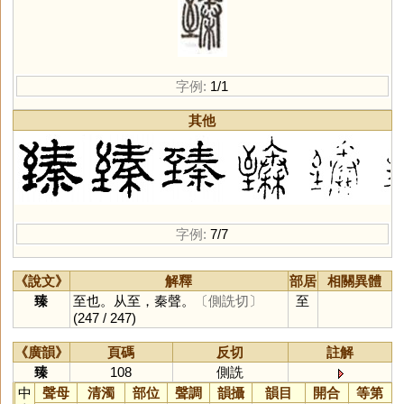
字例:
1/1
其他
字例:
7/7
《說文》
解釋
部居
相關異體
臻
至也。从至，秦聲。
〔側詵切〕
至
(247 / 247)
《廣韻》
頁碼
反切
註解
臻
108
側詵
中
聲母
清濁
部位
聲調
韻攝
韻目
開合
等第