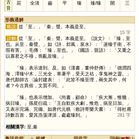
古
莊
全清
齒
平
臻
臻
/
臻
開
三
音
形義通解
略說:
從「
至
」，「
秦
」聲。本義是至。
15 字
詳解:
從「
至
」，「
秦
」聲。本義是至。《說文》：「臻，至
也。从至，秦聲。」如《詩．邶風．泉水》：「遄臻于衛，不
瑕有害。」毛傳：「臻，至也。」《國語．晉語》：「又重之
以寡君之不祿，喪亂並臻。」
「
臻
」表示達到、及。如《漢書．董仲舒傳》：「德潤四
海，澤臻屮木，三光全，寒暑平，受天之祜，享鬼神之靈。」
唐代顏師古〈論封建表〉：「此皆不臻至理，兩失其中，何
者？今古異俗，文質不同。」
「
臻
」也表示增加。《尚書．顧命》：「疾大漸，惟幾﹐
病日臻。」孫星衍疏：「王自歎疾大劇，惟危，病至日加。」
又表示完滿、完備。如唐代元稹〈敘詩寄樂天書〉：「得杜甫
詩數百首，愛其浩蕩津涯，處處臻到。」
281 字
相關漢字:
至
,
秦
粵語音節
根據
同音字
詞例(
) /
&
解釋
備