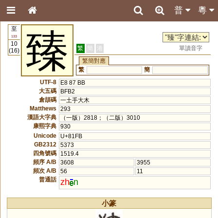
普
粵
至
臻
133
10
繁
簡
港
單讀音字
(16)
繁簡對應
繁
簡
UTF-8
E8 87 BB
大五碼
BFB2
倉頡碼
一土手大木
Matthews
293
漢語大字典
（一版）2818；（二版）3010
康熙字典
930
Unicode
U+81FB
GB2312
5373
四角號碼
1519.4
頻序 A/B
3608
3955
頻次 A/B
56
11
普通話
zh
n
小篆