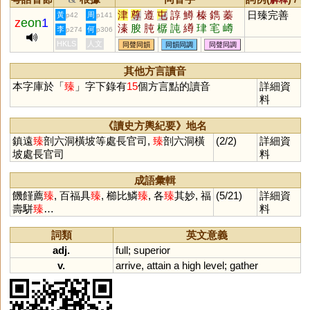
津
尊
遵
屯
諄
鱒
榛
鐫
蓁
日臻完善
黃
周
p42
p141
z
eon
1
溱
朘
肫
樼
訰
繜
珒
宒
嶟
李
何
p274
p306
堻
鷷
潧
鐏
墫
瑧
鱆
啍
僎
HKLS
人文
同聲同韻
同韻同調
同聲同調
轃
獉
窀
迍
忳
樽
其他方言讀音
本字庫於「
臻
」字下錄有
15
個方言點的讀音
詳細資
料
《讀史方輿紀要》地名
鎮遠
臻
剖六洞橫坡等處長官司,
臻
剖六洞橫
(2/2)
詳細資
坡處長官司
料
成語彙輯
饑饉薦
臻
, 百福具
臻
, 櫛比鱗
臻
, 各
臻
其妙, 福
(5/21)
詳細資
壽駢
臻
…
料
詞類
英文意義
adj.
full
;
superior
v.
arrive
,
attain
a
high
level
;
gather