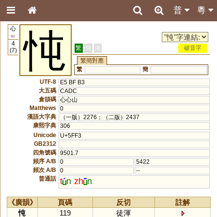
普
粵
心
忳
61
4
繁
簡
港
破音字
(7)
繁簡對應
繁
簡
UTF-8
E5 BF B3
大五碼
CADC
倉頡碼
心心山
Matthews
0
漢語大字典
（一版）2276；（二版）2437
康熙字典
306
Unicode
U+5FF3
GB2312
四角號碼
9501.7
頻序 A/B
0
5422
頻次 A/B
0
--
普通話
t
n
zh
n
《廣韻》
頁碼
反切
註解
忳
119
徒渾