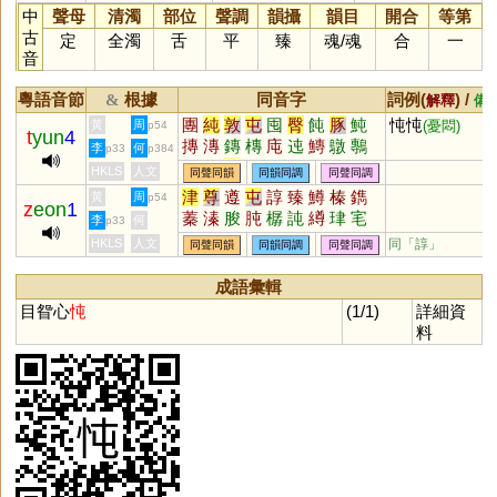
中
聲母
清濁
部位
聲調
韻攝
韻目
開合
等第
古
定
全濁
舌
平
臻
魂
/
魂
合
一
音
粵語音節
根據
同音字
詞例(
) /
&
解釋
備
團
純
敦
屯
囤
臀
飩
豚
魨
忳忳
黃
周
(憂悶)
p54
t
yun
4
摶
漙
鏄
槫
庉
迍
鱄
鷻
鷒
李
何
p33
p384
篿
慱
剸
軘
剬
芚
坉
糰
HKLS
人文
同聲同韻
同韻同調
同聲同調
津
尊
遵
屯
諄
臻
鱒
榛
鐫
黃
周
p54
z
eon
1
蓁
溱
朘
肫
樼
訰
繜
珒
宒
李
何
p33
嶟
堻
鷷
潧
鐏
墫
瑧
鱆
啍
HKLS
人文
同「
諄
」
同聲同韻
同韻同調
同聲同調
僎
轃
獉
窀
迍
樽
成語彙輯
目眢心
忳
(1/1)
詳細資
料