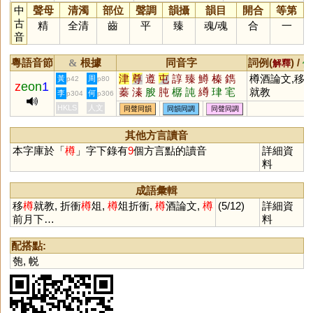
中
聲母
清濁
部位
聲調
韻攝
韻目
開合
等第
古
精
全清
齒
平
臻
魂
/
魂
合
一
音
粵語音節
根據
同音字
詞例(
) /
&
解釋
備
津
尊
遵
屯
諄
臻
鱒
榛
鐫
樽酒論文,移
黃
周
p42
p80
z
eon
1
蓁
溱
朘
肫
樼
訰
繜
珒
宒
就教
李
何
p304
p306
嶟
堻
鷷
潧
鐏
墫
瑧
鱆
啍
HKLS
人文
同聲同韻
同韻同調
同聲同調
僎
轃
獉
窀
迍
忳
其他方言讀音
本字庫於「
樽
」字下錄有
9
個方言點的讀音
詳細資
料
成語彙輯
移
樽
就教, 折衝
樽
俎,
樽
俎折衝,
樽
酒論文,
樽
(5/12)
詳細資
前月下…
料
配搭點:
匏
,
帨