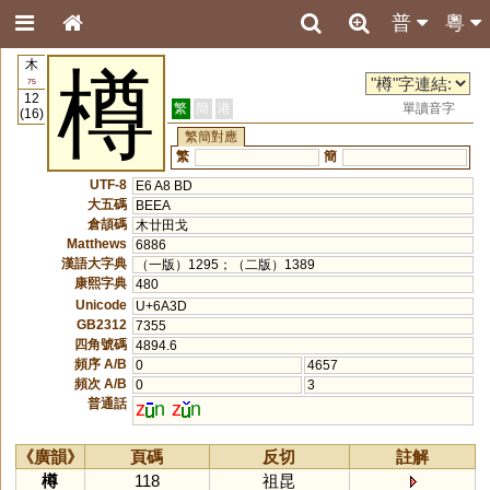
普
粵
木
樽
75
12
繁
簡
港
單讀音字
(16)
繁簡對應
繁
簡
UTF-8
E6 A8 BD
大五碼
BEEA
倉頡碼
木廿田戈
Matthews
6886
漢語大字典
（一版）1295；（二版）1389
康熙字典
480
Unicode
U+6A3D
GB2312
7355
四角號碼
4894.6
頻序 A/B
0
4657
頻次 A/B
0
3
普通話
z
n
z
n
《廣韻》
頁碼
反切
註解
樽
118
祖昆