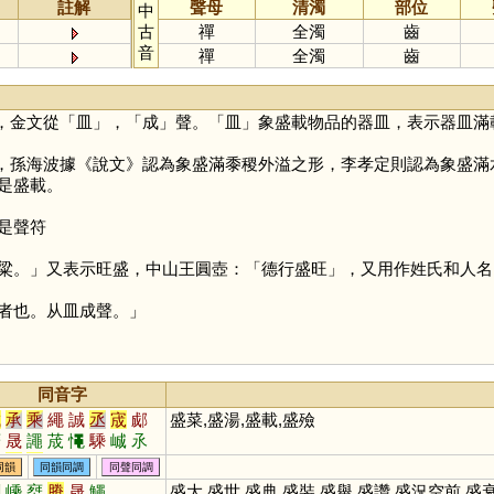
註解
聲母
清濁
部位
中
古
禪
全濁
齒
音
禪
全濁
齒
，金文從「
皿
」，「
成
」聲。「
皿
」象盛載物品的器皿，表示器皿滿
，孫海波據《說文》認為象盛滿黍稷外溢之形，李孝定則認為象盛滿
是盛載。
是聲符
。」又表示旺盛，中山王圓壺：「德行盛旺」，又用作姓氏和人名
者也。从皿成聲。」
同音字
城
承
乘
繩
誠
丞
宬
郕
盛菜,盛湯,盛載,盛殮
椉
晟
譝
荿
憴
騬
峸
氶
溗
鋮
塍
同韻
同韻同調
同聲同調
剩
嵊
椉
賸
晟
鱦
盛大,盛世,盛典,盛裝,盛舉,盛讚,盛況空前,盛