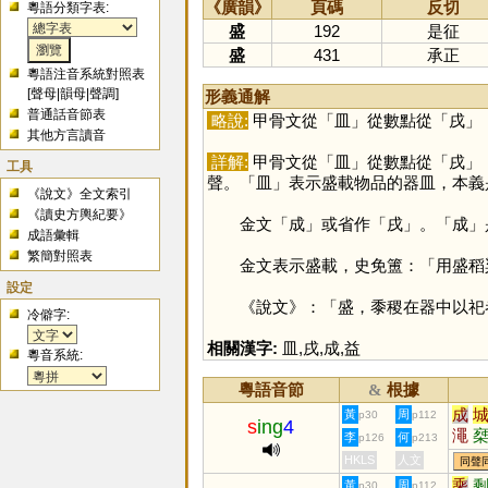
《廣韻》
頁碼
反切
粵語分類字表:
盛
192
是征
盛
431
承正
粵語注音系統對照表
[
聲母
|
韻母
|
聲調
]
形義通解
普通話音節表
略說:
甲骨文從「
皿
」從數點從「
戌
」
其他方言讀音
詳解:
甲骨文從「
皿
」從數點從「
戌
」
工具
聲。「
皿
」表示盛載物品的器皿，本義
《說文》全文索引
《讀史方輿紀要》
金文「
成
」或省作「
戌
」。「
成
」
成語彙輯
繁簡對照表
金文表示盛載，史免簠：「用盛稻粱
設定
《說文》：「盛，黍稷在器中以祀
冷僻字:
相關漢字:
皿
,
戌
,
成
,
益
粵音系統:
粵語音節
根據
&
成
黃
周
p30
p112
s
ing
4
澠
李
何
p126
p213
鱦
HKLS
人文
同聲
乘
黃
周
p30
p112