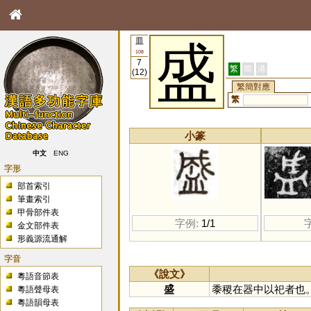
皿
盛
108
7
繁
簡
港
(12)
繁簡對應
繁
小篆
中文
ENG
字形
部首索引
筆畫索引
甲骨部件表
字例:
1/1
金文部件表
形義源流通解
字音
《說文》
粵語音節表
盛
黍稷在器中以祀者也
粵語聲母表
粵語韻母表