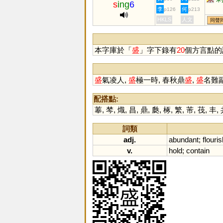
s
ing
6
李
何
p126
p213
HKLS
人文
同聲
本字庫於「
盛
」字下錄有
20
個方言點的
盛
氣凌人,
盛
極一時, 春秋鼎
盛
,
盛
名難
配搭點:
菶
,
棽
,
熾
,
昌
,
鼎
,
瓞
,
椓
,
繁
,
芾
,
茷
,
丰
,
詞類
adj.
abundant
;
flouri
v.
hold
;
contain