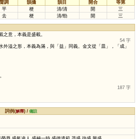
聲調
韻攝
韻目
開合
等第
平
梗
清
/
清
開
三
去
梗
清
/
勁
開
三
載之意，本義是盛載。
54 字
水外溢之形，本義為滿，與「
益
」同義。金文從「
皿
」，「
成
」
。
187 字
詞例(
) /
解釋
備註
衰榮辱,盛氣凌人,盛極一時,盛德遺範,茂盛,強盛,興盛