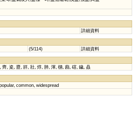
詳細資料
(5/114)
詳細資料
,
齊
,
粢
,
齍
,
牂
,
壯
,
焞
,
肺
,
渾
,
檹
,
蘛
,
磍
,
鐬
,
贔
popular
,
common
,
widespread