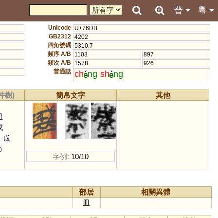
普
粵
Unicode
U+76DB
GB2312
4202
四角號碼
5310.7
頻序 A/B
1103
897
頻次 A/B
1578
926
普通話
ch
ng
sh
ng
件樹)
簡帛文字
其他
皿
戌
戉
◎
字例:
10/10
部居
相關異體
皿