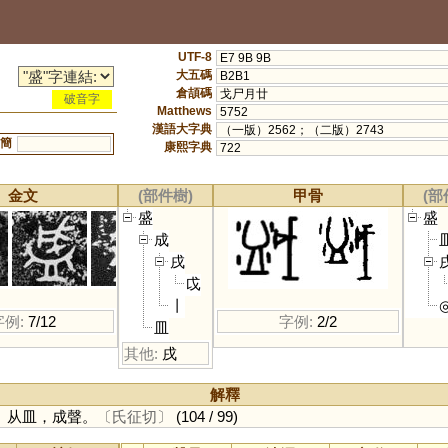
UTF-8
E7 9B 9B
大五碼
B2B1
倉頡碼
戈尸月廿
破音字
Matthews
5752
漢語大字典
（一版）2562；（二版）2743
簡
康熙字典
722
金文
(部件樹)
甲骨
(部
盛
盛
成
戌
戉
丨
字例:
7/12
字例:
2/2
皿
其他:
戌
解釋
。从皿，成聲。
〔氏征切〕
(104 / 99)