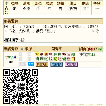
中
聲母
清濁
部位
聲調
韻攝
韻目
開合
等第
古
定
全濁
舌
平
宕
唐
/
唐
開
一
音
形義通解
同「
樘
」，《說文》：「樘，衺柱也。從木堂聲。」《集韻》
︰「樘，或作橖。」參見「
樘
」。
42 字
相關漢字:
樘
粵語音節
根據
同音字
詞例(
) /
&
解釋
備註
堂
糖
唐
塘
膛
搪
幢
棠
醣
車橖
黃
周
(車木)
t
ong
4
溏
瑭
瞠
鏜
餳
螳
螗
樘
冂
李
何
鶶
鎕
磄
踼
蓎
榶
嵣
漟
闛
HKLS
人文
同聲同韻
同韻同調
同聲同調
赯
逿
煻