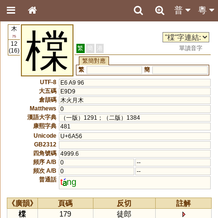
普
粵
木
橖
75
12
繁
簡
港
單讀音字
(16)
繁簡對應
繁
簡
UTF-8
E6 A9 96
大五碼
E9D9
倉頡碼
木火月木
Matthews
0
漢語大字典
（一版）1291；（二版）1384
康熙字典
481
Unicode
U+6A56
GB2312
四角號碼
4999.6
頻序 A/B
0
--
頻次 A/B
0
--
普通話
t
ng
《廣韻》
頁碼
反切
註解
橖
179
徒郎