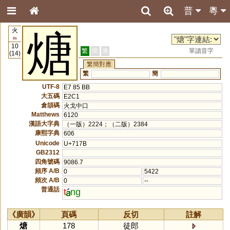
普
粵
火
煻
86
10
繁
簡
港
單讀音字
(14)
繁簡對應
繁
簡
UTF-8
E7 85 BB
大五碼
E2C1
倉頡碼
火戈中口
Matthews
6120
漢語大字典
（一版）2224；（二版）2384
康熙字典
606
Unicode
U+717B
GB2312
四角號碼
9086.7
頻序 A/B
0
5422
頻次 A/B
0
--
普通話
t
ng
《廣韻》
頁碼
反切
註解
煻
178
徒郎