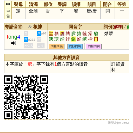
中
聲母
清濁
部位
聲調
韻攝
韻目
開合
等第
古
定
全濁
舌
平
宕
唐
/
唐
開
一
音
粵語音節
根據
同音字
詞例(
) /
&
解釋
備
堂
糖
唐
塘
膛
搪
幢
棠
醣
煻煨
黃
周
p97
t
ong
4
溏
瑭
瞠
鏜
餳
螳
螗
樘
冂
李
何
p252
鶶
鎕
磄
踼
蓎
橖
榶
嵣
漟
HKLS
人文
同聲同韻
同韻同調
同聲同調
闛
逿
赯
其他方言讀音
本字庫於「
煻
」字下錄有
1
個方言點的讀音
詳細資
料
瀏覽次數: 2593