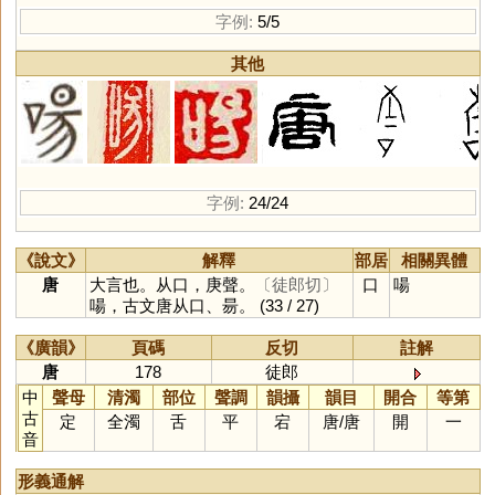
字例:
5/5
其他
字例:
24/24
《說文》
解釋
部居
相關異體
唐
大言也。从口，庚聲。
〔徒郎切〕
口
啺
啺，古文唐从口、昜。
(33 / 27)
《廣韻》
頁碼
反切
註解
唐
178
徒郎
中
聲母
清濁
部位
聲調
韻攝
韻目
開合
等第
古
定
全濁
舌
平
宕
唐
/
唐
開
一
音
形義通解