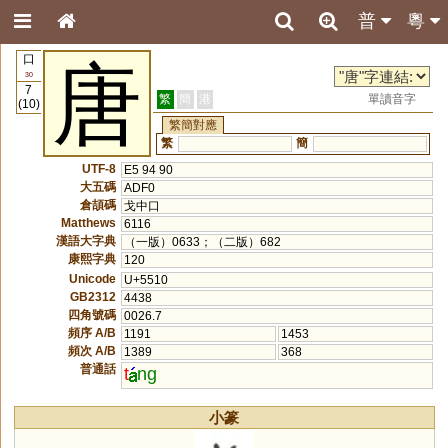
普
粵
口
唐
30
7
繁
簡
港
單讀音字
(10)
繁簡對應
繁
簡
UTF-8
E5 94 90
大五碼
ADF0
倉頡碼
戈中口
Matthews
6116
漢語大字典
（一版）0633；（二版）682
康熙字典
120
Unicode
U+5510
GB2312
4438
四角號碼
0026.7
頻序 A/B
1191
1453
頻次 A/B
1389
368
普通話
t
ng
小篆