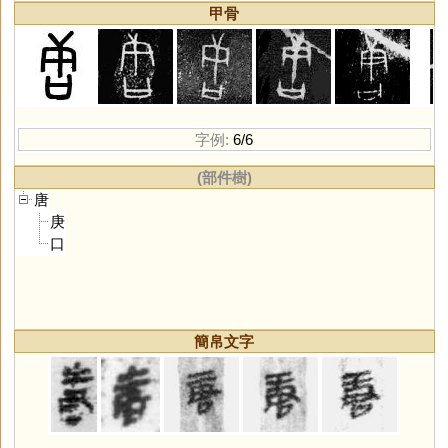
甲骨
字例:
6/6
(部件樹)
唐
庚
口
簡帛文字