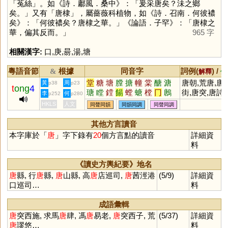
「菟絲」。如《詩．鄘風．桑中》：「爰采唐矣？沬之鄉
矣。」又有「唐棣」，屬薔薇科植物，如《詩．召南．何彼襛
矣》：「何彼襛矣？唐棣之華。」《論語．子罕》：「唐棣之
華，偏其反而。」
965 字
相關漢字:
口
,
庚
,
昜
,
湯
,
塘
粵語音節
根據
同音字
詞例(
) /
&
解釋
備
堂
糖
塘
膛
搪
幢
棠
醣
溏
唐朝,荒唐,唐
黃
周
p38
p23
t
ong
4
瑭
瞠
鏜
餳
螳
螗
樘
冂
鶶
街,唐突,唐詩,
李
何
p252
p280
鎕
踼
磄
蓎
橖
榶
嵣
漟
逿
唐捐,求馬唐
HKLS
人文
同聲同韻
同韻同調
同聲同調
煻
闛
赯
(典出《莊子》)
其他方言讀音
本字庫於「
唐
」字下錄有
20
個方言點的讀音
詳細資
料
《讀史方輿紀要》地名
唐
縣, 行
唐
縣,
唐
山縣, 高
唐
店巡司,
唐
茜涇港
(5/9)
詳細資
口巡司…
料
成語彙輯
唐
突西施, 求馬
唐
肆, 馮
唐
易老,
唐
突西子, 荒
(5/37)
詳細資
唐
謬悠…
料