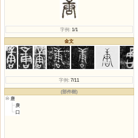
字例:
1/1
金文
字例:
7/11
(部件樹)
唐
庚
口