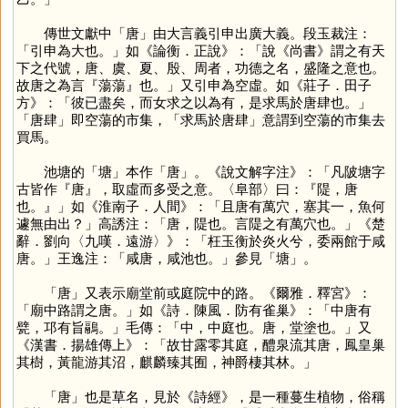
傳世文獻中「
唐
」由大言義引申出廣大義。段玉裁注：
「引申為大也。」如《論衡．正說》：「說《尚書》謂之有天
下之代號，唐、虞、夏、殷、周者，功德之名，盛隆之意也。
故唐之為言『蕩蕩』也。」又引申為空虛。如《莊子．田子
方》：「彼已盡矣，而女求之以為有，是求馬於唐肆也。」
「唐肆」即空蕩的市集，「求馬於唐肆」意謂到空蕩的市集去
買馬。
池塘的「
塘
」本作「
唐
」。《說文解字注》：「凡陂塘字
古皆作『唐』，取虛而多受之意。〈阜部〉曰：『隄，唐
也。』」如《淮南子．人間》：「且唐有萬穴，塞其一，魚何
遽無由出？」高誘注：「唐，隄也。言隄之有萬穴也。」《楚
辭．劉向〈九嘆．遠游〉》：「枉玉衡於炎火兮，委兩館于咸
唐。」王逸注：「咸唐，咸池也。」參見「
塘
」。
「
唐
」又表示廟堂前或庭院中的路。《爾雅．釋宮》：
「廟中路謂之唐。」如《詩．陳風．防有雀巢》：「中唐有
甓，邛有旨鷊。」毛傳：「中，中庭也。唐，堂塗也。」又
《漢書．揚雄傳上》：「故甘露零其庭，醴泉流其唐，鳳皇巢
其樹，黃龍游其沼，麒麟臻其囿，神爵棲其林。」
「
唐
」也是草名，見於《詩經》，是一種蔓生植物，俗稱