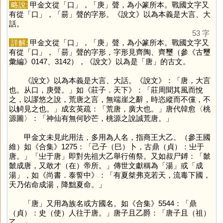
略說:
甲金文從「
口
」，「
庚
」聲，為小篆所本。戰國文字又
有從「
口
」，「
昜
」聲的字形。《說文》以為本義是大言、大
話。
53 字
詳解:
甲金文從「
口
」，「
庚
」聲，為小篆所本。戰國文字又
有從「
口
」，「
昜
」聲的字形，字形見齊陶、齊璽（參《古璽
彙編》0147、3142），《說文》以為是「
唐
」的古文。
《說文》以為本義是大言、大話。《說文》：「唐，大言
也。从口，庚聲。」如《莊子．天下》：「莊周聞其風而悅
之，以謬悠之說，荒唐之言，無端崖之辭，時恣縱而不儻，不
以觭見之也。」成玄英疏：「荒唐，廣大也。」唐代韓愈〈桃
源圖〉：「神仙有無何眇芒，桃源之說誠荒唐。」
甲金文未見此用法，多用為人名，指商王大乙。（參王國
維）如《合集》1275：「己子（巳）卜，古鼎（貞）：㞢于
唐。」「㞢于唐」即對先祖大乙舉行侑祭。又如叔尸鎛：「虩
虩成唐，又敢才（在）帝所。」傳世文獻稱為「
湯
」或「成
湯」，如《尚書．泰誓中》：「有夏桀弗克若天，流毒下國，
天乃佑命成湯，降黜夏命。」
「
唐
」又用為族名或方國名。如《合集》5544：「鼎
（貞）：史（使）人往于唐。」唐子且乙爵：「唐子且（祖）
乙。」