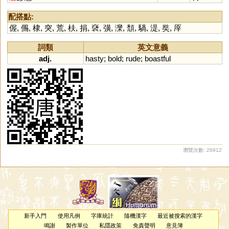
配搭點:
偓
,
儩
,
棣
,
突
,
荒
,
枎
,
捐
,
褎
,
彉
,
灤
,
頹
,
騧
,
湜
,
奘
,
厗
詞類
英文意義
adj.
hasty
;
bold
;
rude
;
boastful
瀏覽次數: 26912
新手入門
使用凡例
字庫統計
隨機漢字
最近被搜索的漢字
鳴謝
製作單位
私隱政策
免責聲明
意見簿