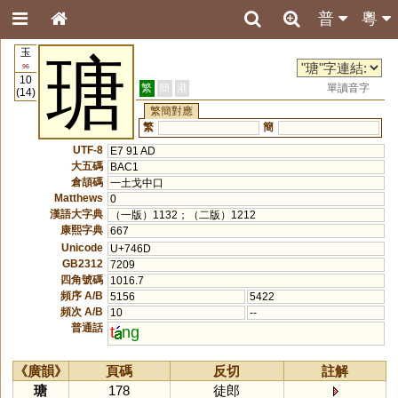
普
粵
玉
瑭
96
10
繁
簡
港
單讀音字
(14)
繁簡對應
繁
簡
UTF-8
E7 91 AD
大五碼
BAC1
倉頡碼
一土戈中口
Matthews
0
漢語大字典
（一版）1132；（二版）1212
康熙字典
667
Unicode
U+746D
GB2312
7209
四角號碼
1016.7
頻序 A/B
5156
5422
頻次 A/B
10
--
普通話
t
ng
《廣韻》
頁碼
反切
註解
瑭
178
徒郎