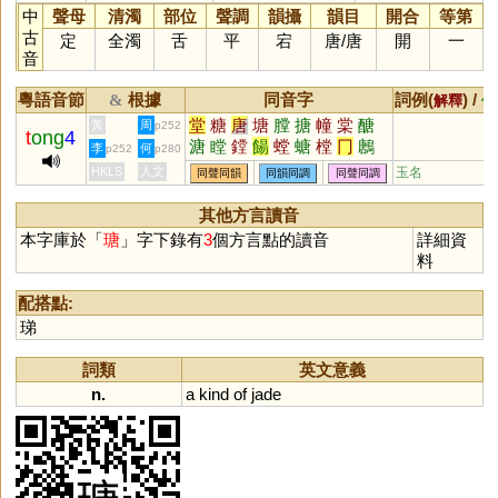
中
聲母
清濁
部位
聲調
韻攝
韻目
開合
等第
古
定
全濁
舌
平
宕
唐
/
唐
開
一
音
粵語音節
根據
同音字
詞例(
) /
&
解釋
備
堂
糖
唐
塘
膛
搪
幢
棠
醣
黃
周
p252
t
ong
4
溏
瞠
鏜
餳
螳
螗
樘
冂
鶶
李
何
p252
p280
鎕
磄
踼
蓎
橖
榶
嵣
漟
逿
HKLS
人文
玉名
同聲同韻
同韻同調
同聲同調
煻
闛
赯
其他方言讀音
本字庫於「
瑭
」字下錄有
3
個方言點的讀音
詳細資
料
配搭點:
珶
詞類
英文意義
n.
a
kind
of
jade