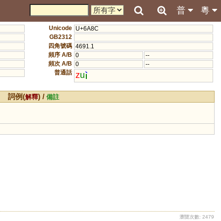
普
粵
Unicode
U+6A8C
GB2312
四角號碼
4691.1
頻序 A/B
0
--
頻次 A/B
0
--
普通話
z
u
詞例(
) /
解釋
備註
瀏覽次數: 2479