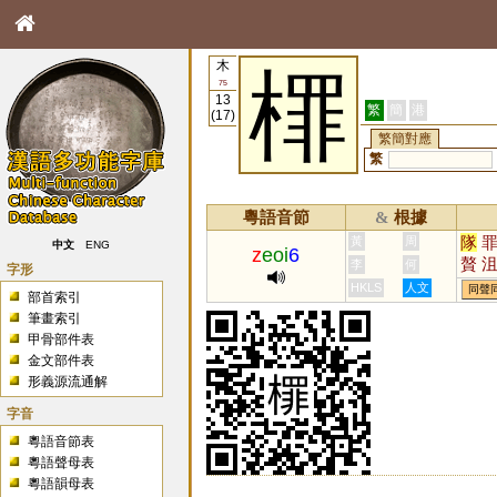
木
檌
75
13
繁
簡
港
(17)
繁簡對應
繁
粵語音節
根據
&
隊
黃
周
中文
ENG
z
eoi
6
贅
李
何
字形
焣
HKLS
人文
同聲
部首索引
硾
筆畫索引
甲骨部件表
金文部件表
形義源流通解
字音
粵語音節表
粵語聲母表
粵語韻母表