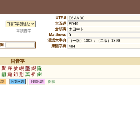
UTF-8
E6 AA 8C
大五碼
ED49
倉頡碼
木田中卜
單讀音字
Matthews
0
漢語大字典
（一版）1302；（二版）1396
簡
康熙字典
484
同音字
罪
聚
序
敘
嶼
墜
綴
隧
沮
齟
縋
鉏
懟
藇
袓
鑆
娷
垿
沀
蕞
芧
鱮
諈
膇
倒損
同韻
同韻同調
同聲同調
甀
漵
怚