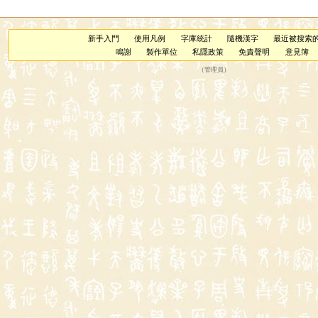
新手入門
使用凡例
字庫統計
隨機漢字
最近被搜索
鳴謝
製作單位
私隱政策
免責聲明
意見簿
（
管理員
）