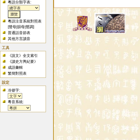
粵語分類字表:
粵語注音系統對照表
[
聲母
|
韻母
|
聲調
]
普通話音節表
其他方言讀音
工具
《說文》全文索引
《讀史方輿紀要》
成語彙輯
繁簡對照表
設定
冷僻字:
粵音系統: