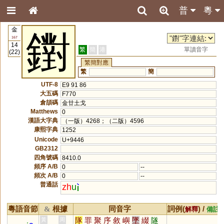
普
粵
金
鑆
167
14
繁
簡
港
單讀音字
(22)
繁簡對應
繁
簡
UTF-8
E9 91 86
大五碼
F770
倉頡碼
金廿土戈
Matthews
0
漢語大字典
（一版）4268；（二版）4596
康熙字典
1252
Unicode
U+9446
GB2312
四角號碼
8410.0
頻序 A/B
0
--
頻次 A/B
0
--
普通話
zh
u
粵語音節
根據
同音字
詞例(
) /
&
解釋
備註
隊
罪
聚
序
敘
嶼
墜
綴
隧
黃
周