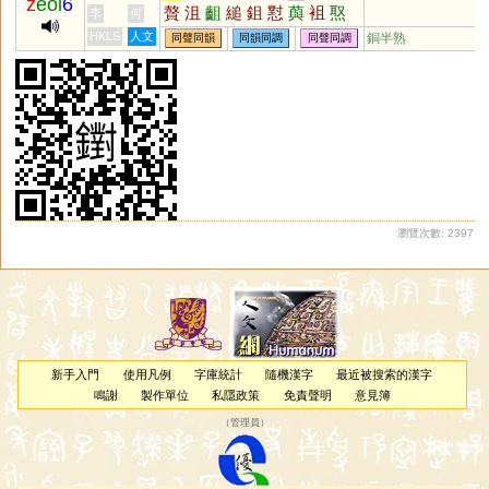
z
eoi
6
贅
沮
齟
縋
鉏
懟
藇
袓
焣
李
何
檌
娷
垿
沀
蕞
芧
鱮
諈
膇
HKLS
人文
銅半熟
同聲同韻
同韻同調
同聲同調
硾
甀
漵
怚
瀏覽次數: 2397
新手入門
使用凡例
字庫統計
隨機漢字
最近被搜索的漢字
鳴謝
製作單位
私隱政策
免責聲明
意見簿
（
管理員
）