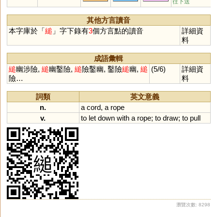
往下送
其他方言讀音
本字庫於「
縋
」字下錄有
3
個方言點的讀音
詳細資
料
成語彙輯
縋
幽涉險,
縋
幽鑿險,
縋
險鑿幽, 鑿險
縋
幽,
縋
(5/6)
詳細資
險…
料
詞類
英文意義
n.
a
cord
,
a
rope
v.
to
let
down
with
a
rope
;
to
draw
;
to
pull
瀏覽次數: 8298