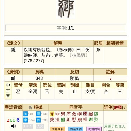
字例:
1/1
《說文》
解釋
部居
相關異體
縋
以繩有所縣也。《春秋傳》曰：夜
糸
縋納師。从糸，追聲。
〔持僞切〕
(276 / 277)
《廣韻》
頁碼
反切
註解
縋
348
馳僞
中
聲母
清濁
部位
聲調
韻攝
韻目
開合
等第
古
澄
全濁
舌
去
止
支
/
寘
合
三
音
粵語音節
根據
同音字
詞例(
) /
&
解釋
備
隊
罪
聚
序
敘
嶼
墜
綴
隧
黃
周
p40
p130
z
eoi
6
贅
沮
齟
鉏
懟
鱮
袓
鑆
焣
李
何
p254
p293
檌
娷
垿
沀
蕞
芧
藇
諈
硾
HKLS
人文
用繩子拴住人、
同聲同韻
同韻同調
同聲同調
甀
膇
怚
漵