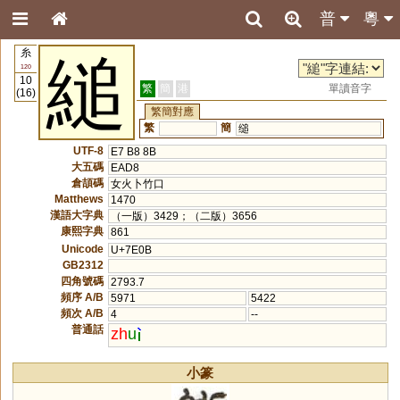
普
粵
糸
縋
120
10
繁
簡
港
單讀音字
(16)
繁簡對應
繁
簡
缒
UTF-8
E7 B8 8B
大五碼
EAD8
倉頡碼
女火卜竹口
Matthews
1470
漢語大字典
（一版）3429；（二版）3656
康熙字典
861
Unicode
U+7E0B
GB2312
四角號碼
2793.7
頻序 A/B
5971
5422
頻次 A/B
4
--
普通話
zh
u
小篆