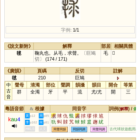
字例:
1/1
《說文新附》
解釋
部居
相關異體
毬
鞠丸也。从毛，求聲。
〔巨鳩
毛
𣭳
切〕
(174 / 171)
《廣韻》
頁碼
反切
註解
毬
210
巨鳩
中
聲母
清濁
部位
聲調
韻攝
韻目
開合
等第
古
群
全濁
牙
平
流
尤
/
尤
開
三
音
粵語音節
根據
同音字
詞例(
) /
&
解釋
備
求
球
仇
巰
裘
捄
璆
俅
訄
黃
周
p12
p85
k
au
4
犰
虯
賕
艽
蛷
鯄
盚
趜
紌
李
何
p162
p81
莍
殏
頄
釓
觓
鼽
銶
觩
絿
HKLS
人文
古代球狀遊戲用品
同聲同韻
同韻同調
同聲同調
釚
逑
梂
厹
朹