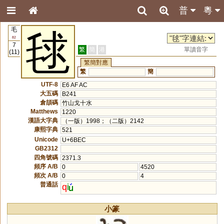
普
粵
毛
毬
82
7
繁
簡
港
單讀音字
(11)
繁簡對應
繁
簡
UTF-8
E6 AF AC
大五碼
B241
倉頡碼
竹山戈十水
Matthews
1220
漢語大字典
（一版）1998；（二版）2142
康熙字典
521
Unicode
U+6BEC
GB2312
四角號碼
2371.3
頻序 A/B
0
4520
頻次 A/B
0
4
普通話
q
i
小篆