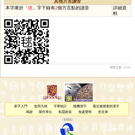
其他方言讀音
本字庫於「
毬
」字下錄有
2
個方言點的讀音
詳細資
料
瀏覽次數: 5152
新手入門
使用凡例
字庫統計
隨機漢字
最近被搜索的漢字
鳴謝
製作單位
私隱政策
免責聲明
意見簿
（
管理員
）