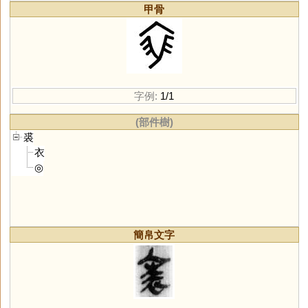
甲骨
字例:
1/1
(部件樹)
裘
衣
◎
簡帛文字