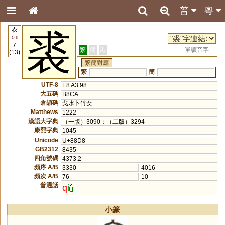
普
粵
衣
裘
145
7
繁
簡
港
單讀音字
(13)
繁簡對應
繁
簡
UTF-8
E8 A3 98
大五碼
B8CA
倉頡碼
戈水卜竹女
Matthews
1222
漢語大字典
（一版）3090；（二版）3294
康熙字典
1045
Unicode
U+88D8
GB2312
8435
四角號碼
4373.2
頻序 A/B
3330
4016
頻次 A/B
76
10
普通話
q
i
小篆