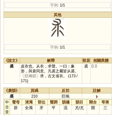
字例:
1/1
其他
字例:
1/1
《說文》
解釋
部居
相關異體
裘
皮衣也。从衣，求聲。一曰：象
裘
𧚍
求
形，與衰同意。凡裘之屬皆从裘。
〔巨鳩切〕
求，古文省衣。
(173 /
171)
《廣韻》
頁碼
反切
註解
裘
210
巨鳩
中
聲母
清濁
部位
聲調
韻攝
韻目
開合
等第
古
群
全濁
牙
平
流
尤
/
尤
開
三
音