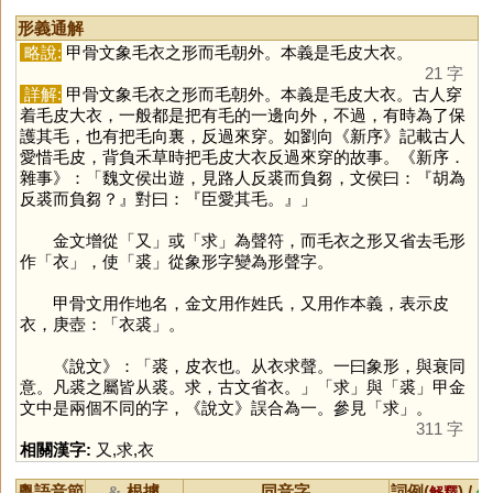
形義通解
略說:
甲骨文象毛衣之形而毛朝外。本義是毛皮大衣。
21 字
詳解:
甲骨文象毛衣之形而毛朝外。本義是毛皮大衣。古人穿
着毛皮大衣，一般都是把有毛的一邊向外，不過，有時為了保
護其毛，也有把毛向裏，反過來穿。如劉向《新序》記載古人
愛惜毛皮，背負禾草時把毛皮大衣反過來穿的故事。《新序．
雜事》：「魏文侯出遊，見路人反裘而負芻，文侯曰：『胡為
反裘而負芻？』對曰：『臣愛其毛。』」
金文增從「
又
」或「
求
」為聲符，而毛衣之形又省去毛形
作「
衣
」，使「
裘
」從象形字變為形聲字。
甲骨文用作地名，金文用作姓氏，又用作本義，表示皮
衣，庚壺：「衣裘」。
《說文》：「裘，皮衣也。从衣求聲。一曰象形，與衰同
意。凡裘之屬皆从裘。求，古文省衣。」「
求
」與「
裘
」甲金
文中是兩個不同的字，《說文》誤合為一。參見「
求
」。
311 字
相關漢字:
又
,
求
,
衣
粵語音節
根據
同音字
詞例(
) /
&
解釋
備