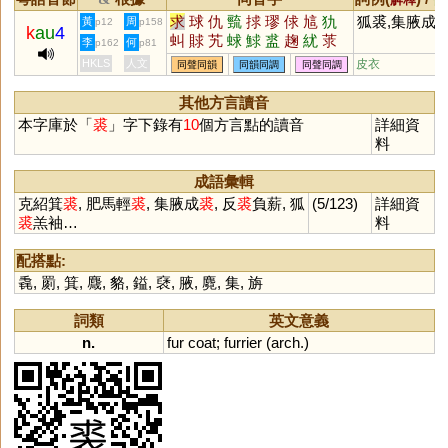
求
球
仇
巰
捄
璆
俅
訄
犰
狐裘,集腋成
黃
周
p12
p158
k
au
4
虯
賕
艽
蛷
鯄
盚
趜
紌
莍
李
何
p162
p81
殏
頄
釓
觓
鼽
銶
觩
絿
釚
HKLS
人文
皮衣
同聲同韻
同韻同調
同聲同調
毬
逑
梂
厹
朹
其他方言讀音
本字庫於「
裘
」字下錄有
10
個方言點的讀音
詳細資
料
成語彙輯
克紹箕
裘
, 肥馬輕
裘
, 集腋成
裘
, 反
裘
負薪, 狐
(5/123)
詳細資
裘
羔袖…
料
配搭點:
毳
,
罽
,
箕
,
麙
,
貉
,
鎰
,
褎
,
腋
,
麑
,
集
,
旃
詞類
英文意義
n.
fur
coat
;
furrier
(
arch
.)