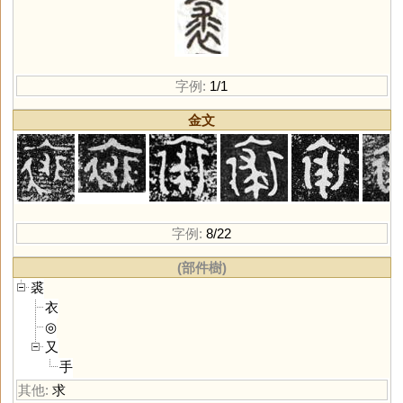
字例:
1/1
金文
字例:
8/22
(部件樹)
裘
衣
◎
又
手
其他:
求