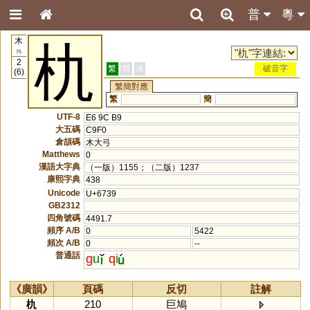
普
粵
木
朹
75
2
繁
簡
港
破音字
(6)
繁簡對應
繁
簡
UTF-8
E6 9C B9
大五碼
C9F0
倉頡碼
木大弓
Matthews
0
漢語大字典
（一版）1155；（二版）1237
康熙字典
438
Unicode
U+6739
GB2312
四角號碼
4491.7
頻序 A/B
0
5422
頻次 A/B
0
--
普通話
g
u
q
i
《廣韻》
頁碼
反切
註解
朹
210
巨鳩