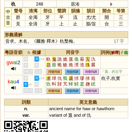
朹
248
居洧
聲母
清濁
部位
聲調
韻攝
韻目
開合
等第
中
古
群
全濁
牙
平
流
尤
/
尤
開
三
音
見
全清
牙
上
止
脂
/
旨
合
三
形義通解
音求。木名。《爾雅·釋木》朹檕梅。
17 字
粵語音節
根據
同音字
詞例(
) /
&
解釋
備註
軌
鬼
詭
姽
簋
佹
晷
宄
氿
黃
周
p74
gw
ai
2
皀
庪
蛫
觤
祪
湀
洈
媿
厬
李
何
匭
垝
庋
HKLS
人文
「簋」的古字
同聲同韻
同韻同調
同聲同調
求
球
仇
巰
裘
捄
璆
俅
訄
朹子,朹實
黃
周
p74
k
au
4
犰
虯
賕
艽
蛷
鯄
盚
趜
紌
李
何
p5
莍
殏
頄
釓
觓
鼽
銶
觩
絿
HKLS
人文
同聲同韻
同韻同調
同聲同調
釚
厹
梂
逑
毬
詞類
英文意義
n.
ancient
name
for
haw
or
hawthorn
var.
variant
of
簋
and
of
仇