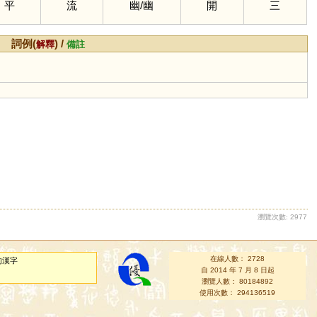
平
流
幽
/
幽
開
三
詞例(
) /
解釋
備註
瀏覽次數: 2977
在線人數： 2728
的漢字
自 2014 年 7 月 8 日起
瀏覽人數： 80184892
使用次數： 294136519