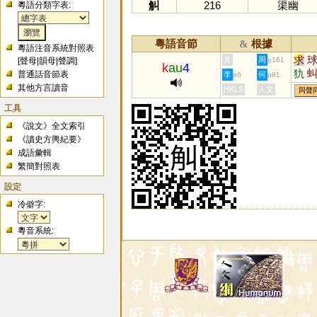
觓
216
渠幽
粵語分類字表:
粵語音節
根據
&
粵語注音系統對照表
求
黃
周
[
聲母
|
韻母
|
聲調
]
p161
k
au
4
犰
普通話音節表
李
何
p6
p81
莍
其他方言讀音
HKLS
人文
同聲
毬
工具
《說文》全文索引
《讀史方輿紀要》
成語彙輯
繁簡對照表
設定
冷僻字:
粵音系統: