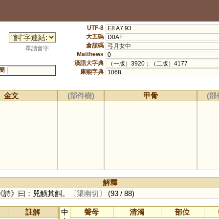
UTF-8
E8 A7 93
大五碼
D0AF
倉頡碼
弓月女中
單讀音字
Matthews
0
漢語大字典
（一版）3920；（二版）4177
簡
康熙字典
1068
金文
(部件樹)
甲骨
(部
解釋
《詩》曰：兕觵其觓。
〔渠幽切〕
(93 / 88)
註解
中
聲母
清濁
部位