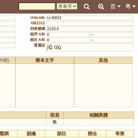
普
粵
Unicode
U+89D3
GB2312
四角號碼
2220.0
頻序 A/B
0
--
頻次 A/B
0
--
普通話
j
i
q
i
件樹)
簡帛文字
其他
部居
相關異體
角
聲調
韻攝
韻目
開合
等第