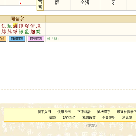
古
群
全濁
牙
音
同音字
球
仇
巰
裘
捄
璆
俅
訄
虯
賕
艽
絿
鯄
盚
趜
紌
殏
頄
釓
鼽
銶
觩
蛷
釚
同「
觩
」
同韻
同韻同調
同聲同調
朹
逑
梂
厹
新手入門
使用凡例
字庫統計
隨機漢字
最近被搜索
鳴謝
製作單位
私隱政策
免責聲明
意見簿
（
管理員
）