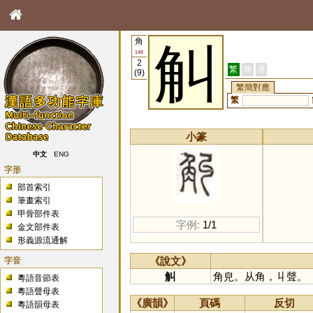
角
觓
148
2
繁
簡
港
(9)
繁簡對應
繁
小篆
中文
ENG
字形
部首索引
筆畫索引
甲骨部件表
字例:
1/1
金文部件表
形義源流通解
字音
《說文》
觓
角皃。从角，丩聲。
粵語音節表
粵語聲母表
《廣韻》
頁碼
反切
粵語韻母表