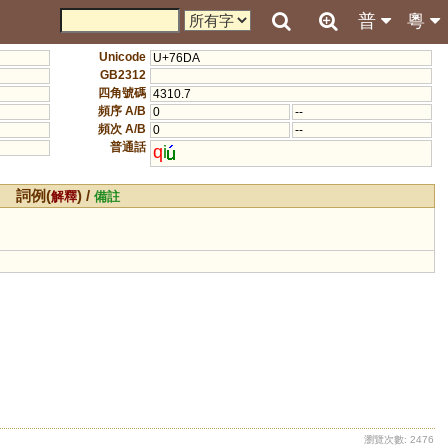
普
粵
Unicode
U+76DA
GB2312
四角號碼
4310.7
頻序 A/B
0
--
頻次 A/B
0
--
普通話
q
i
詞例(
) /
解釋
備註
瀏覽次數: 2476