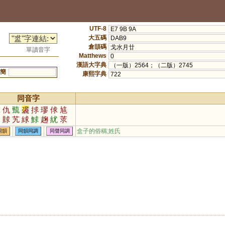
UTF-8
E7 9B 9A
大五碼
DAB9
倉頡碼
戈水月廿
單讀音字
Matthews
0
漢語大字典
（一版）2564；（二版）2745
簡
康熙字典
722
同音字
球
仇
巰
裘
捄
璆
俅
訄
虯
賕
艽
絿
鯄
趜
紌
莍
頄
釓
觓
鼽
銶
觩
蛷
釚
盒子的俗稱;姓氏
同韻
同韻同調
同聲同調
朹
逑
梂
厹