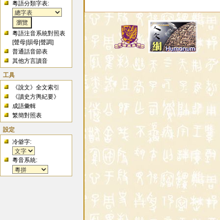
粵語分類字表:
粵語注音系統對照表
[
聲母
|
韻母
|
聲調
]
普通話音節表
其他方言讀音
工具
《說文》全文索引
《讀史方輿紀要》
成語彙輯
繁簡對照表
設定
冷僻字:
粵音系統: