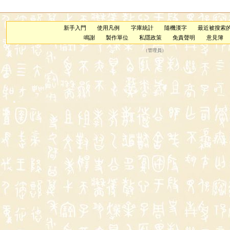
新手入門
使用凡例
字庫統計
隨機漢字
最近被搜索
鳴謝
製作單位
私隱政策
免責聲明
意見簿
（
管理員
）