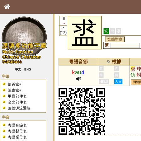
皿
盚
108
7
繁
簡
港
(12)
繁簡對應
繁
粵語音節
根據
&
求
黃
周
中文
ENG
k
au
4
犰
李
何
字形
殏
HKLS
人文
同聲
部首索引
毬
筆畫索引
甲骨部件表
金文部件表
形義源流通解
字音
粵語音節表
粵語聲母表
粵語韻母表