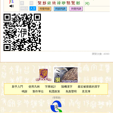
j
i
1
繄
黟
銥
猗
禕
咿
翳
鷖
郼
河)
李
何
稦
檹
黳
毉
瑿
嫛
蛜
欹
HKLS
人文
同聲同韻
同韻同調
同聲同調
瀏覽次數: 4090
新手入門
使用凡例
字庫統計
隨機漢字
最近被搜索的漢字
鳴謝
製作單位
私隱政策
免責聲明
意見簿
（
管理員
）