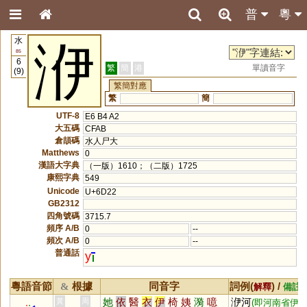
普
粵
水
洢
85
6
繁
簡
港
單讀音字
(9)
繁簡對應
繁
簡
UTF-8
E6 B4 A2
大五碼
CFAB
倉頡碼
水人尸大
Matthews
0
漢語大字典
（一版）1610；（二版）1725
康熙字典
549
Unicode
U+6D22
GB2312
四角號碼
3715.7
頻序 A/B
0
--
頻次 A/B
0
--
普通話
y
粵語音節
根據
同音字
詞例(
) /
&
解釋
備註
她
依
醫
衣
伊
椅
姨
漪
噫
洢河
黃
周
(即河南省伊