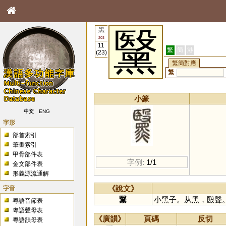
黑
黳
203
11
繁
簡
港
(23)
繁簡對應
繁
小篆
中文
ENG
字形
部首索引
筆畫索引
甲骨部件表
字例:
1/1
金文部件表
形義源流通解
字音
《說文》
黳
小黑子。从黑，殹聲
粵語音節表
粵語聲母表
《廣韻》
頁碼
反切
粵語韻母表