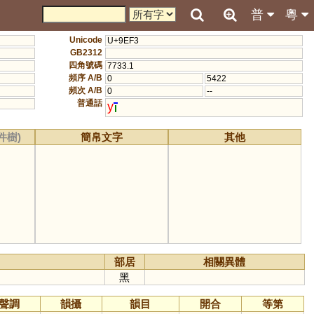
普
粵
Unicode
U+9EF3
GB2312
四角號碼
7733.1
頻序 A/B
0
5422
頻次 A/B
0
--
普通話
y
件樹)
簡帛文字
其他
部居
相關異體
黑
聲調
韻攝
韻目
開合
等第