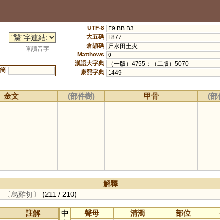
UTF-8
E9 BB B3
大五碼
F877
倉頡碼
尸水田土火
單讀音字
Matthews
0
漢語大字典
（一版）4755；（二版）5070
簡
康熙字典
1449
金文
(部件樹)
甲骨
(部
解釋
。
〔烏雞切〕
(211 / 210)
註解
中
聲母
清濁
部位