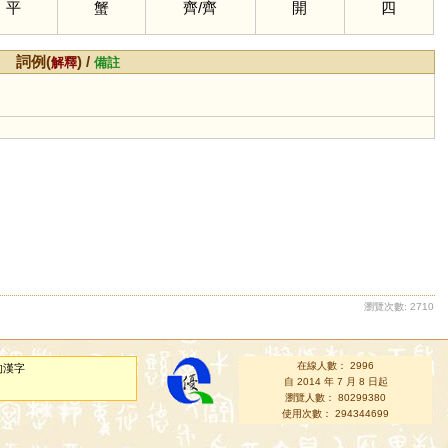
平
蟹
齊
/
齊
開
四
詞例(
) /
解釋
備註
瀏覽次數: 2710
在線人數： 2996
的漢字
自 2014 年 7 月 8 日起
瀏覽人數： 80299380
使用次數： 294344699