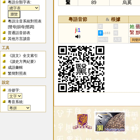
黳
89
烏奚
粵語分類字表:
粵語音節
根據
&
粵語注音系統對照表
她
黃
周
[
聲母
|
韻母
|
聲調
]
j
i
1
繄
普通話音節表
李
何
p163
稦
其他方言讀音
HKLS
人文
同聲
工具
《說文》全文索引
《讀史方輿紀要》
成語彙輯
繁簡對照表
設定
冷僻字:
粵音系統: