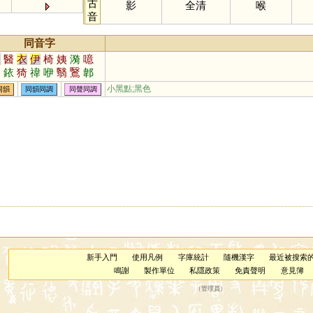
古
影
全清
喉
音
同音字
依
醫
衣
伊
椅
姨
漪
噫
黟
銥
猗
禕
咿
翳
鷖
郼
檹
洢
毉
瑿
嫛
蛜
欹
小黑點;黑色
同韻
同韻同調
同聲同調
新手入門
使用凡例
字庫統計
隨機漢字
最近被搜索
鳴謝
製作單位
私隱政策
免責聲明
意見簿
（
管理員
）