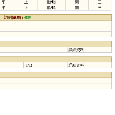
平
止
脂
/
脂
開
三
平
止
脂
/
脂
開
三
詞例(
) /
解釋
備註
詳細資料
(1/1)
詳細資料