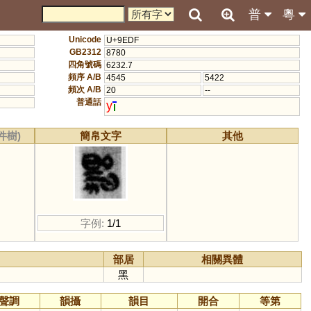
普
粵
Unicode
U+9EDF
GB2312
8780
四角號碼
6232.7
頻序 A/B
4545
5422
頻次 A/B
20
--
普通話
y
件樹)
簡帛文字
其他
字例:
1/1
部居
相關異體
黑
聲調
韻攝
韻目
開合
等第