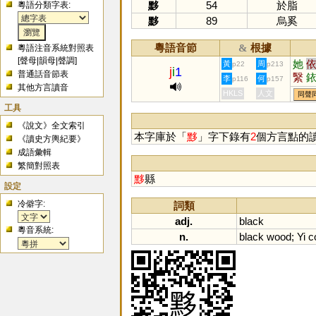
黟
54
於脂
粵語分類字表:
黟
89
烏奚
粵語音節
根據
&
粵語注音系統對照表
[
聲母
|
韻母
|
聲調
]
她
黃
周
p22
p213
j
i
1
普通話音節表
繄
李
何
p116
p157
其他方言讀音
檹
HKLS
人文
同聲
工具
《說文》全文索引
本字庫於「
黟
」字下錄有
2
個方言點的
《讀史方輿紀要》
成語彙輯
繁簡對照表
黟
縣
設定
冷僻字:
詞類
adj.
black
粵音系統:
n.
black
wood
;
Yi
c