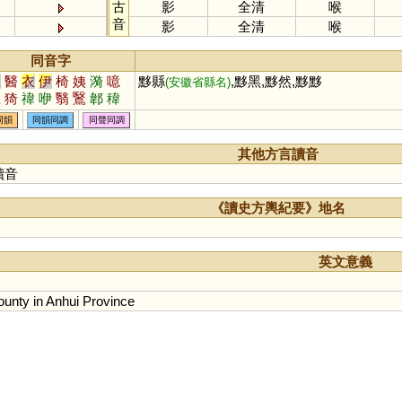
古
影
全清
喉
音
影
全清
喉
同音字
依
醫
衣
伊
椅
姨
漪
噫
黟縣
,黟黑,黟然,黟黟
(安徽省縣名)
銥
猗
禕
咿
翳
鷖
郼
稦
洢
黳
毉
瑿
嫛
蛜
欹
同韻
同韻同調
同聲同調
其他方言讀音
讀音
《讀史方輿紀要》地名
英文意義
ounty
in
Anhui
Province