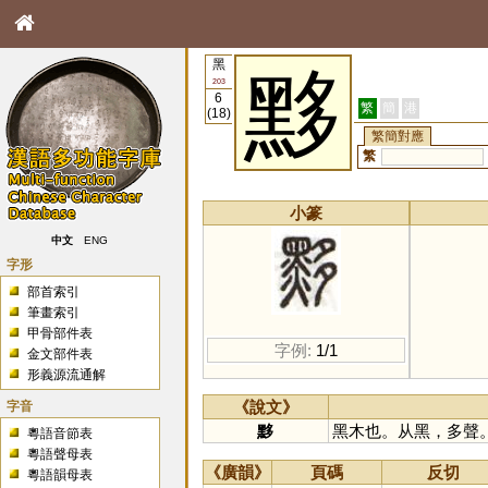
黑
黟
203
6
繁
簡
港
(18)
繁簡對應
繁
小篆
中文
ENG
字形
部首索引
筆畫索引
甲骨部件表
字例:
1/1
金文部件表
形義源流通解
字音
《說文》
黟
黑木也。从黑，多聲
粵語音節表
粵語聲母表
《廣韻》
頁碼
反切
粵語韻母表