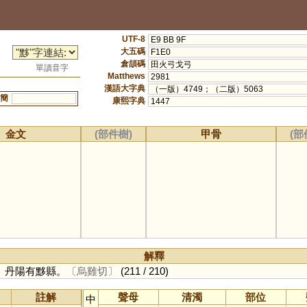
UTF-8
E9 BB 9F
大五碼
F1E0
倉頡碼
田火弓戈弓
單讀音字
Matthews
2981
漢語大字典
（一版）4749；（二版）5063
簡
康熙字典
1447
金文
(部件樹)
甲骨
(部
解釋
。丹陽有黟縣。
〔烏雞切〕
(211 / 210)
註解
聲母
清濁
部位
中