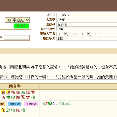
UTF-8
E5 A5 B9
大五碼
A66F
倉頡碼
女心木
異讀字
Matthews
5961
漢語大字典
（一版）1029；（二版）1102
簡
康熙字典
183
魯迅《南腔北調集‧為了忘卻的記念》：「她的體質是弱的，也並不
表示。蔣光慈〈月夜的一瞬〉：「月兒如玉盤一般的圓，她的美麗的
同音字
醫
衣
伊
椅
姨
漪
噫
繄
銥
猗
禕
咿
翳
鷖
嫛
稦
洢
黳
毉
瑿
郼
蛜
欹
t
aa
1
「她
」的異讀字
同韻
同韻同調
同聲同調
它
佗
怹
牠
鉈
祂