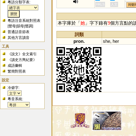
粵語分類字表:
HKLS
人文
同聲
粵語注音系統對照表
本字庫於「
她
」字下錄有
9
個方言點的
[
聲母
|
韻母
|
聲調
]
普通話音節表
詞類
其他方言讀音
pron.
she
,
her
工具
《說文》全文索引
《讀史方輿紀要》
成語彙輯
繁簡對照表
設定
冷僻字:
粵音系統: