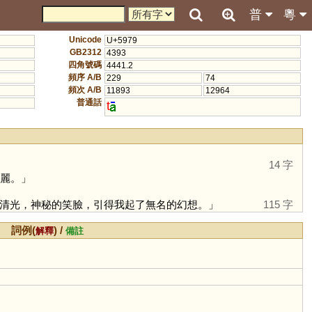
普
粵
Unicode
U+5979
GB2312
4393
四角號碼
4441.2
頻序 A/B
229
74
頻次 A/B
11893
12964
普通話
t
14 字
美麗。」
清光，神秘的笑臉，引得我起了無名的幻想。」
115 字
詞例(
) /
解釋
備註