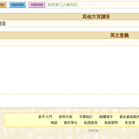
女性第三人稱代詞
同韻
同韻同調
同聲同調
其他方言讀音
讀音
英文意義
新手入門
使用凡例
字庫統計
隨機漢字
最近被搜索
鳴謝
製作單位
私隱政策
免責聲明
意見簿
（
管理員
）