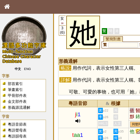
女
她
38
3
繁
簡
港
(6)
繁簡對應
繁
形義通解
略說:
用作代詞，表示女性第三人稱。
中文
ENG
字形
詳解:
用作代詞，表示女性第三人稱。
部首索引
筆畫索引
可敬、可愛的事物，也可用「
她
」
甲骨部件表
金文部件表
粵語音節
根據
&
形義源流通解
依
黃
周
p22
j
i
1
黟
字音
李
何
p26
檹
HKLS
人文
粵語音節表
同聲
粵語聲母表
他
黃
周
p2
p35
t
aa
1
粵語韻母表
李
何
p26
p9