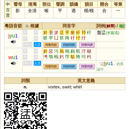
中
聲母
清濁
部位
聲調
韻攝
韻目
開合
等第
古
影
全清
喉
平
遇
模
/
模
合
一
音
粵語音節
根據
同音字
詞例(
) /
&
解釋
備註
於
于
淤
迂
芋
瘀
紆
邘
杅
盤盓
黃
周
(水旋流)
j
yu
1
唹
穻
凵
箊
陓
衧
玗
扜
李
何
HKLS
人文
同聲同韻
同韻同調
同聲同調
於
惡
污
烏
嗚
鎢
靰
汙
鄔
黃
周
洿
鴮
螐
釫
窏
歍
陓
圬
杇
w
u
1
李
何
j
yu
1
HKLS
人文
「盓
」的異
同聲同韻
同韻同調
同聲同調
讀字
詞類
英文意義
n.
vortex
,
swirl
;
whirl