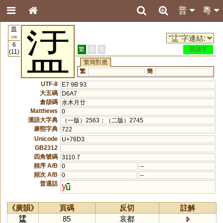
普
粵
皿
盓
108
6
繁
簡
港
異讀字
(11)
繁簡對應
繁
簡
UTF-8
E7 9B 93
大五碼
D6A7
倉頡碼
水木月廿
Matthews
0
漢語大字典
（一版）2563；（二版）2745
康熙字典
722
Unicode
U+76D3
GB2312
四角號碼
3110.7
頻序 A/B
0
--
頻次 A/B
0
--
普通話
y
《廣韻》
頁碼
反切
註解
盓
85
哀都