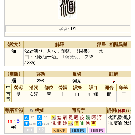
字例:
1/1
《說文》
解釋
部居
相關異體
湎
沈於酒也。从水，面聲。《周書》
水
曰：罔敢湎于酒。
〔彌兖切〕
(236
/ 235)
《廣韻》
頁碼
反切
註解
湎
293
彌兖
中
聲母
清濁
部位
聲調
韻攝
韻目
開合
等第
古
明
次濁
唇
上
山
仙
/
獮
開
三
音
粵語音節
根據
同音字
詞例(
) /
&
解釋
備
免
勉
緬
冕
靦
俛
娩
眄
沔
沈湎,昏湎,荒
黃
周
p27
p90
m
in
5
澠
愐
鮸
黽
偭
喕
絻
丏
湎,饕湎,躭湎,
李
何
p236
p195
酣湎
HKLS
人文
同聲同韻
同韻同調
同聲同調