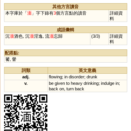
其他方言讀音
本字庫於「
湎
」字下錄有
3
個方言點的讀音
詳細資
料
成語彙輯
沉
湎
酒色, 沉
湎
淫逸, 流
湎
忘歸
(3/3)
詳細資
料
配搭點:
饕
,
醟
詞類
英文意義
adj.
flowing
;
in
disorder
;
drunk
v.
be
given
to
heavy
drinking
;
indulge
in
;
back
on
,
turn
back