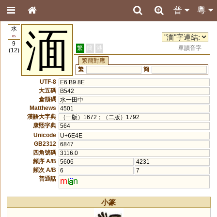
普
粵
水
湎
85
9
繁
簡
港
單讀音字
(12)
繁簡對應
繁
簡
UTF-8
E6 B9 8E
大五碼
B542
倉頡碼
水一田中
Matthews
4501
漢語大字典
（一版）1672；（二版）1792
康熙字典
564
Unicode
U+6E4E
GB2312
6847
四角號碼
3116.0
頻序 A/B
5606
4231
頻次 A/B
6
7
普通話
m
i
n
小篆