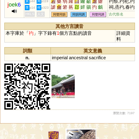
若
藥
弱
躍
曰
鑰
籲
虐
瘧
礿祭,礿祀,礿
黃
周
p44
p119
j
oek
6
謔
龠
箬
爇
鄀
婩
鶸
扚
鸙
祠,烝礿,春礿,
李
何
p14
p323
婼
禴
蘥
爚
瀹
蒻
楉
鈅
渃
夏礿
HKLS
人文
古代祭名
同聲同韻
同韻同調
同聲同調
篛
汋
葯
籥
其他方言讀音
本字庫於「
礿
」字下錄有
1
個方言點的讀音
詳細資
料
詞類
英文意義
n.
imperial
ancestral
sacrifice
瀏覽次數: 7197