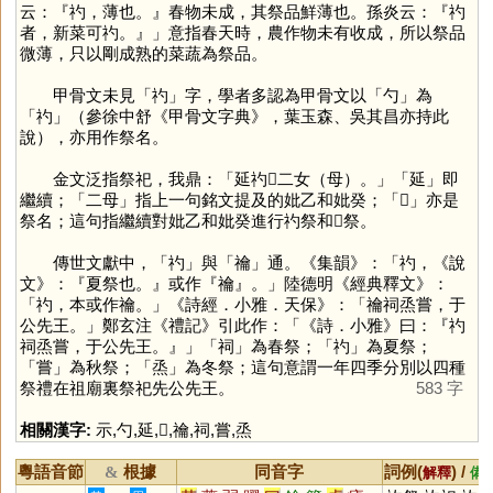
云：『礿，薄也。』春物未成，其祭品鮮薄也。孫炎云：『礿
者，新菜可礿。』」意指春天時，農作物未有收成，所以祭品
微薄，只以剛成熟的菜蔬為祭品。
甲骨文未見「
礿
」字，學者多認為甲骨文以「
勺
」為
「
礿
」（參徐中舒《甲骨文字典》，葉玉森、吳其昌亦持此
說），亦用作祭名。
金文泛指祭祀，我鼎：「延礿𠭥二女（母）。」「
延
」即
繼續；「二母」指上一句銘文提及的妣乙和妣癸；「
𠭥
」亦是
祭名；這句指繼續對妣乙和妣癸進行礿祭和𠭥祭。
傳世文獻中，「
礿
」與「
禴
」通。《集韻》：「礿，《說
文》：『夏祭也。』或作『禴』。」陸德明《經典釋文》：
「礿，本或作禴。」《詩經．小雅．天保》：「禴祠烝嘗，于
公先王。」鄭玄注《禮記》引此作：「《詩．小雅》曰：『礿
祠烝嘗，于公先王。』」「
祠
」為春祭；「
礿
」為夏祭；
「
嘗
」為秋祭；「
烝
」為冬祭；這句意謂一年四季分別以四種
祭禮在祖廟裏祭祀先公先王。
583 字
相關漢字:
示
,
勺
,
延
,
𠭥
,
禴
,
祠
,
嘗
,
烝
粵語音節
根據
同音字
詞例(
) /
&
解釋
備