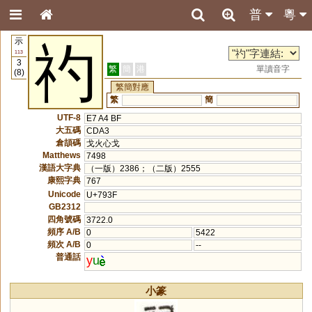
普
粵
示
礿
113
3
繁
簡
港
單讀音字
(8)
繁簡對應
繁
簡
UTF-8
E7 A4 BF
大五碼
CDA3
倉頡碼
戈火心戈
Matthews
7498
漢語大字典
（一版）2386；（二版）2555
康熙字典
767
Unicode
U+793F
GB2312
四角號碼
3722.0
頻序 A/B
0
5422
頻次 A/B
0
--
普通話
y
u
小篆