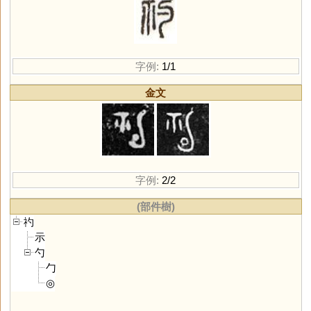
字例:
1/1
金文
字例:
2/2
(部件樹)
礿
示
勺
勹
◎