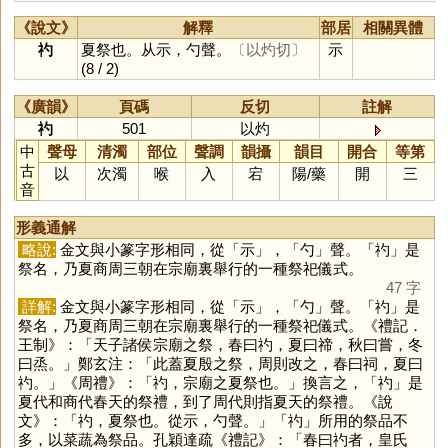
《說文》
解釋
部居
相關異體
礿
夏祭也。从示，勺聲。
〔以灼切〕
示
(8 / 2)
《廣韻》
頁碼
反切
註解
礿
501
以灼
中
聲母
清濁
部位
聲調
韻攝
韻目
開合
等第
古
以
次濁
喉
入
宕
陽
/
藥
開
三
音
形義通解
略說:
金文與小篆字形相同，從「
示
」，「
勺
」聲。「
礿
」是
祭名，乃夏商周三朝在宗廟裏舉行的一種祭祀儀式。
47 字
詳解:
金文與小篆字形相同，從「
示
」，「
勺
」聲。「
礿
」是
祭名，乃夏商周三朝在宗廟裏舉行的一種祭祀儀式。《禮記．
王制》：「天子諸侯宗廟之祭，春曰礿，夏曰禘，秋曰嘗，冬
曰烝。」鄭玄注：「此蓋夏殷之祭，周則改之，春曰祠，夏曰
礿。」《周禮》：「礿，宗廟之夏祭也。」換言之，「
礿
」是
夏代和商代春天的祭禮，到了周代則指夏天的祭禮。《說
文》：「礿，夏祭也。從示，勺聲。」「
礿
」所用的祭品不
多，以菜蔬為祭品。孔穎達疏《禮記》：「春曰礿者，皇氏