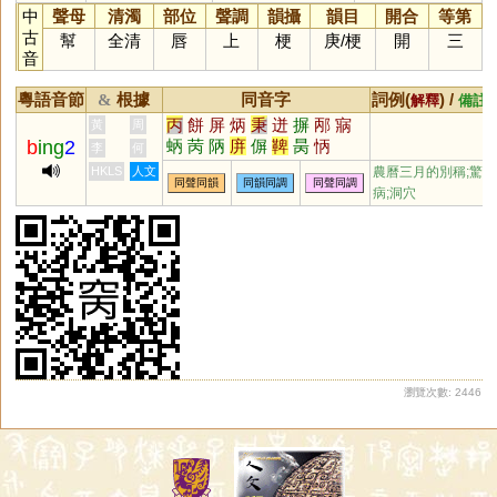
中
聲母
清濁
部位
聲調
韻攝
韻目
開合
等第
古
幫
全清
唇
上
梗
庚
/
梗
開
三
音
粵語音節
根據
同音字
詞例(
) /
&
解釋
備註
丙
餅
屏
炳
秉
迸
摒
邴
寎
黃
周
b
ing
2
蛃
苪
陃
庰
偋
鞞
昺
怲
李
何
HKLS
人文
農曆三月的別稱;驚
同聲同韻
同韻同調
同聲同調
病;洞穴
瀏覽次數: 2446