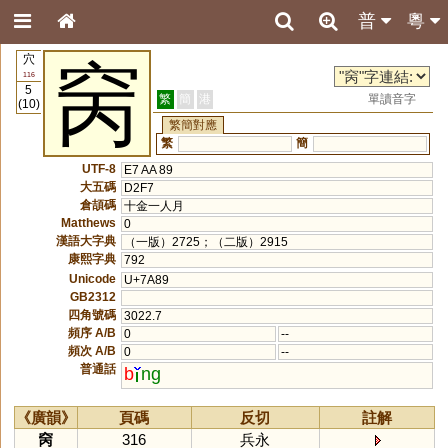
普
粵
穴
窉
116
5
繁
簡
港
單讀音字
(10)
繁簡對應
繁
簡
UTF-8
E7 AA 89
大五碼
D2F7
倉頡碼
十金一人月
Matthews
0
漢語大字典
（一版）2725；（二版）2915
康熙字典
792
Unicode
U+7A89
GB2312
四角號碼
3022.7
頻序 A/B
0
--
頻次 A/B
0
--
普通話
b
ng
《廣韻》
頁碼
反切
註解
窉
316
兵永