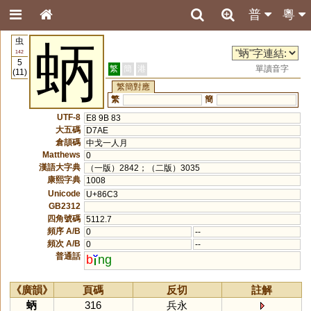
普
粵
虫
蛃
142
5
繁
簡
港
單讀音字
(11)
繁簡對應
繁
簡
UTF-8
E8 9B 83
大五碼
D7AE
倉頡碼
中戈一人月
Matthews
0
漢語大字典
（一版）2842；（二版）3035
康熙字典
1008
Unicode
U+86C3
GB2312
四角號碼
5112.7
頻序 A/B
0
--
頻次 A/B
0
--
普通話
b
ng
《廣韻》
頁碼
反切
註解
蛃
316
兵永