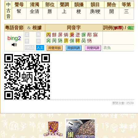
中
聲母
清濁
部位
聲調
韻攝
韻目
開合
等第
古
幫
全清
唇
上
梗
庚
/
梗
開
三
音
粵語音節
根據
同音字
詞例(
) /
&
解釋
備註
丙
餅
屏
炳
秉
迸
摒
邴
寎
黃
周
b
ing
2
窉
苪
陃
庰
偋
鞞
昺
怲
李
何
HKLS
人文
衣魚
同聲同韻
同韻同調
同聲同調
瀏覽次數: 2539