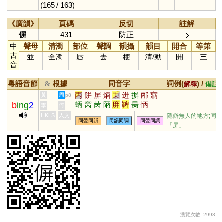
(165 / 163)
《廣韻》
頁碼
反切
註解
偋
431
防正
中
聲母
清濁
部位
聲調
韻攝
韻目
開合
等第
古
並
全濁
唇
去
梗
清
/
勁
開
三
音
粵語音節
根據
同音字
詞例(
) /
&
解釋
備註
丙
餅
屏
炳
秉
迸
摒
邴
寎
黃
周
p8
b
ing
2
蛃
窉
苪
陃
庰
鞞
昺
怲
李
何
HKLS
人文
隱僻無人的地方;同
同聲同韻
同韻同調
同聲同調
「
屏
」
瀏覽次數: 2993