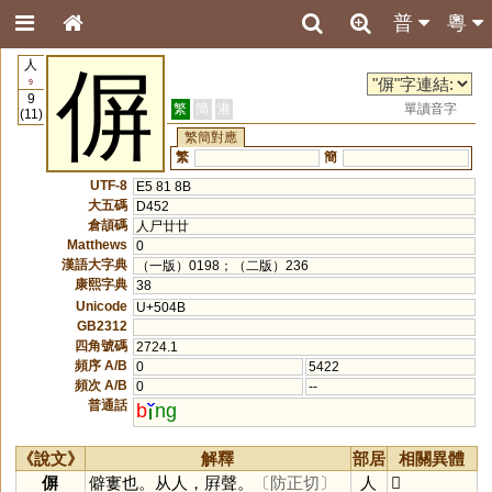
普
粵
人
偋
9
9
繁
簡
港
單讀音字
(11)
繁簡對應
繁
簡
UTF-8
E5 81 8B
大五碼
D452
倉頡碼
人尸廿廿
Matthews
0
漢語大字典
（一版）0198；（二版）236
康熙字典
38
Unicode
U+504B
GB2312
四角號碼
2724.1
頻序 A/B
0
5422
頻次 A/B
0
--
普通話
b
ng
《說文》
解釋
部居
相關異體
偋
僻寠也。从人，屛聲。
〔防正切〕
人
𠌸