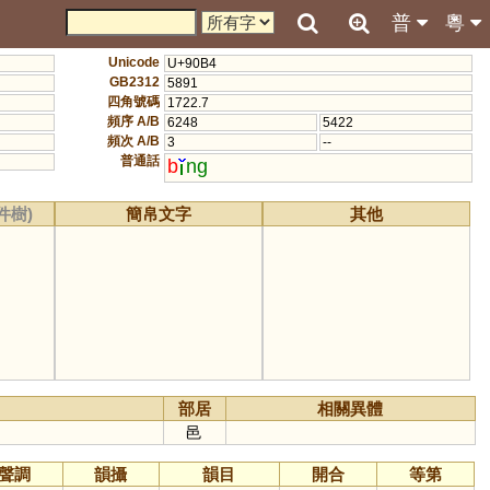
普
粵
Unicode
U+90B4
GB2312
5891
四角號碼
1722.7
頻序 A/B
6248
5422
頻次 A/B
3
--
普通話
b
ng
件樹)
簡帛文字
其他
部居
相關異體
邑
聲調
韻攝
韻目
開合
等第