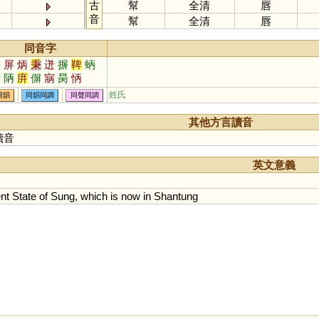
古
幫
全清
唇
音
幫
全清
唇
同音字
餅
屏
炳
秉
迸
摒
鞞
蛃
苪
陃
庰
偋
寎
昺
怲
姓氏
同韻
同韻同調
同聲同調
其他方言讀音
讀音
英文意義
nt
State
of
Sung
,
which
is
now
in
Shantung