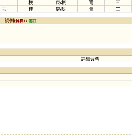
上
梗
庚
/
梗
開
三
去
梗
庚
/
映
開
三
詞例(
) /
解釋
備註
詳細資料