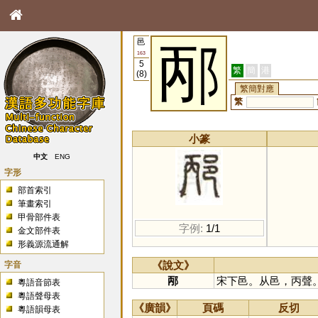
邑
邴
163
5
繁
簡
港
(8)
繁簡對應
繁
小篆
中文
ENG
字形
部首索引
筆畫索引
甲骨部件表
字例:
1/1
金文部件表
形義源流通解
字音
《說文》
邴
宋下邑。从邑，丙聲
粵語音節表
粵語聲母表
《廣韻》
頁碼
反切
粵語韻母表