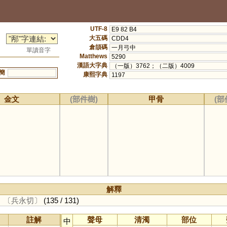
UTF-8
E9 82 B4
大五碼
CDD4
倉頡碼
一月弓中
單讀音字
Matthews
5290
漢語大字典
（一版）3762；（二版）4009
簡
康熙字典
1197
金文
(部件樹)
甲骨
(部
解釋
。
〔兵永切〕
(135 / 131)
註解
聲母
清濁
部位
中