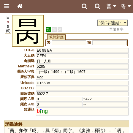
普
粵
日
昺
72
5
繁
簡
港
單讀音字
(9)
繁簡對應
繁
簡
UTF-8
E6 98 BA
大五碼
CEF4
倉頡碼
日一人月
Matthews
5285
漢語大字典
（一版）1499；（二版）1607
康熙字典
422
Unicode
U+663A
GB2312
四角號碼
6022.7
頻序 A/B
0
5422
頻次 A/B
0
--
普通話
b
ng
形義通解
「
昺
」亦作「
昞
」，與「
炳
」同字。《廣雅．釋詁》：「昞，