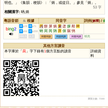
明也。」《集韻．梗韻》：「炳，或從日。」參見「
炳
」。
53 字
相關漢字:
昞
,
炳
粵語音節
根據
同音字
詞例(
) /
&
解釋
備
丙
餅
屏
炳
秉
迸
摒
邴
鞞
黃
周
p28
p71
b
ing
2
蛃
窉
苪
陃
庰
偋
寎
怲
李
何
p94
p200
HKLS
人文
明亮
同聲同韻
同韻同調
同聲同調
其他方言讀音
本字庫於「
昺
」字下錄有
1
個方言點的讀音
詳細資
料
瀏覽次數: 7088