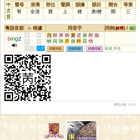
中
聲母
清濁
部位
聲調
韻攝
韻目
開合
等第
古
幫
全清
唇
上
梗
庚
/
梗
開
三
音
粵語音節
根據
同音字
詞例(
) /
&
解釋
備註
丙
餅
屏
炳
秉
迸
摒
邴
寎
黃
周
b
ing
2
蛃
窉
陃
庰
偋
鞞
昺
怲
李
何
HKLS
人文
顯著;草名
同聲同韻
同韻同調
同聲同調
瀏覽次數: 3250