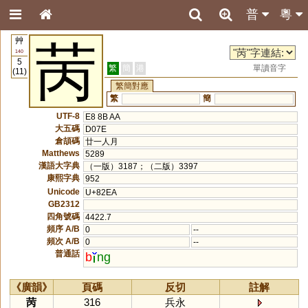
普
粵
艸
苪
140
5
繁
簡
港
單讀音字
(11)
繁簡對應
繁
簡
UTF-8
E8 8B AA
大五碼
D07E
倉頡碼
廿一人月
Matthews
5289
漢語大字典
（一版）3187；（二版）3397
康熙字典
952
Unicode
U+82EA
GB2312
四角號碼
4422.7
頻序 A/B
0
--
頻次 A/B
0
--
普通話
b
ng
《廣韻》
頁碼
反切
註解
苪
316
兵永