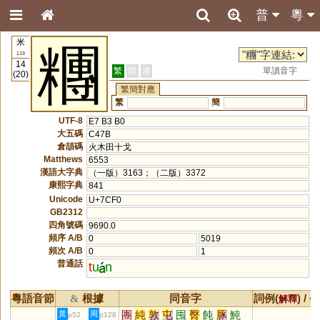
普
粵
米
糰
119
14
繁
簡
港
單讀音字
(20)
繁簡對應
繁
簡
UTF-8
E7 B3 B0
大五碼
C47B
倉頡碼
火木田十戈
Matthews
6553
漢語大字典
（一版）3163；（二版）3372
康熙字典
841
Unicode
U+7CF0
GB2312
四角號碼
9690.0
頻序 A/B
0
5019
頻次 A/B
0
1
普通話
t
u
n
粵語音節
根據
同音字
詞例(
) /
&
解釋
備
團
純
敦
屯
囤
臀
飩
豚
魨
黃
周
p52
p128