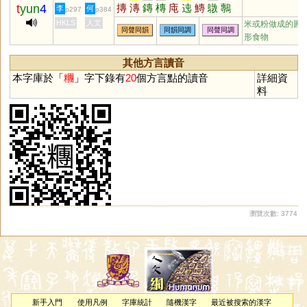
t
yun
4
摶
漙
鏄
槫
庉
迍
鱄
鷻
鷒
李
何
p297
p384
篿
慱
剸
軘
剬
芚
忳
坉
HKLS
人文
米或粉做成的圓
同聲同韻
同韻同調
同聲同調
形食物
其他方言讀音
本字庫於「
糰
」字下錄有
20
個方言點的讀音
詳細資
料
瀏覽次數: 3774
新手入門
使用凡例
字庫統計
隨機漢字
最近被搜索的漢字