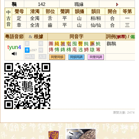
鷒
142
職緣
聲母
清濁
部位
聲調
韻攝
韻目
開合
等第
中
古
定
全濁
舌
平
山
桓
/
桓
合
一
音
章
全清
齒
平
山
仙
/
仙
合
三
粵語音節
根據
同音字
詞例(
) /
&
解釋
備註
團
純
敦
屯
囤
臀
飩
豚
魨
鸛鷒
黃
周
t
yun
4
摶
慱
鏄
槫
庉
迍
鱄
鷻
篿
李
何
p297
漙
剸
軘
剬
芚
忳
坉
糰
HKLS
人文
同聲同韻
同韻同調
同聲同調
瀏覽次數: 2474