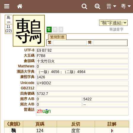
普
粵
鳥
鷒
196
11
繁
簡
港
單讀音字
(22)
繁簡對應
繁
簡
UTF-8
E9 B7 92
大五碼
F7B8
倉頡碼
十戈竹日火
Matthews
0
漢語大字典
（一版）4656；（二版）4964
康熙字典
1426
Unicode
U+9DD2
GB2312
四角號碼
5732.7
頻序 A/B
0
5422
頻次 A/B
0
--
普通話
zh
u
n
《廣韻》
頁碼
反切
註解
鷒
124
度官