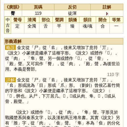
《廣韻》
頁碼
反切
註解
臀
119
徒渾
中
聲母
清濁
部位
聲調
韻攝
韻目
開合
等第
古
定
全濁
舌
平
臻
魂
/
魂
合
一
音
形義通解
略說:
金文從「
尸
」從「
𠂤
」，後來又增加了意符「
丌
」。
《說文》小篆便是繼承了這種字形。《說文》或體作「
𦞠
」，
從「
肉
」，「
隼
」聲。另一個或體作「
𩪡
」，從「
骨
」，
「
殿
」聲。又可寫作「
臀
」，從「
肉
」，「
殿
」聲，為後世沿
用。本義是臀部。
110 字
詳解:
金文從「
尸
」從「
𠂤
」，後來又增加了意符「
丌
」。
「
𠂤
」形或訛為「
目
」形或「
爪
」形。（劉釗）曾侯乙墓竹簡
的字形和《說文》小篆便是繼承了這種字形。《說文》：
「𡱂，髀也。从尸，下丌居几。𦞠，𡱂或从肉、隼。𩪡，𡱂或从
骨，殿聲。」
《說文》或體作「
𦞠
」，從「
肉
」，「
隼
」聲。字形見於
戰國楚系與秦系文字，以及漢初馬王堆帛書。其實《說文》另
有「
脽
」字，從「
肉
」，「
隹
」聲。「
隼
」本為「
隹
」的分化