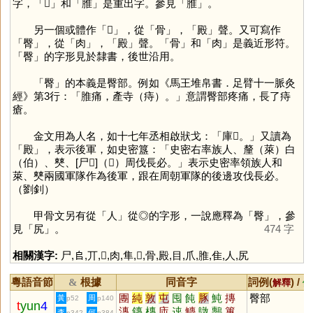
字，「
𦞠
」和「
脽
」是重出字。參見「
脽
」。
另一個或體作「
𩪡
」，從「
骨
」，「
殿
」聲。又可寫作
「
臀
」，從「
肉
」，「
殿
」聲。「
骨
」和「
肉
」是義近形符。
「
臀
」的字形見於隸書，後世沿用。
「
臀
」的本義是臀部。例如《馬王堆帛書．足臂十一脈灸
經》第3行：「脽痛，產寺（痔）。」意謂臀部疼痛，長了痔
瘡。
金文用為人名，如十七年丞相啟狀戈：「庫𦞠。」又讀為
「
殿
」，表示後軍，如史密簋：「史密右率族人、釐（萊）白
（伯）、僰、[尸𠂤]（𡱒）周伐長必。」表示史密率領族人和
萊、僰兩國軍隊作為後軍，跟在周朝軍隊的後邊攻伐長必。
（劉釗）
甲骨文另有從「
人
」從◎的字形，一說應釋為「
臀
」，參
見「
尻
」。
474 字
相關漢字:
尸
,
𠂤
,
丌
,
𦞠
,
肉
,
隼
,
𩪡
,
骨
,
殿
,
目
,
爪
,
脽
,
隹
,
人
,
尻
粵語音節
根據
同音字
詞例(
) /
&
解釋
備
團
純
敦
屯
囤
飩
豚
魨
摶
臀部
黃
周
p52
p140
t
yun
4
漙
鏄
槫
庉
迍
鱄
鷻
鷒
篿
李
何
p342
p384