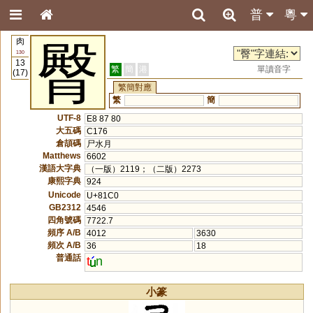
普
粵
肉
臀
130
13
繁
簡
港
單讀音字
(17)
繁簡對應
繁
簡
UTF-8
E8 87 80
大五碼
C176
倉頡碼
尸水月
Matthews
6602
漢語大字典
（一版）2119；（二版）2273
康熙字典
924
Unicode
U+81C0
GB2312
4546
四角號碼
7722.7
頻序 A/B
4012
3630
頻次 A/B
36
18
普通話
t
n
小篆