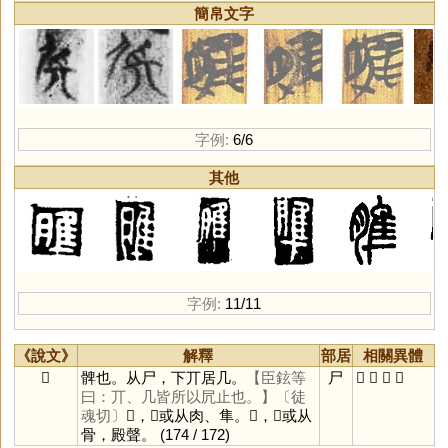
簡帛文字
字例:
6/6
其他
字例:
11/11
《說文》
解釋
部居
相關異體
𡱂
髀也。从尸，下丌居几。
【臣鉉等
尸
𦞠
𩪡
臀
𡱒
曰：丌、几皆所以凥止也。】
〔徒
魂切〕
𦞠，𡱂或从肉、隼。𩪡，𡱂或从
骨，殿聲。
(174 / 172)