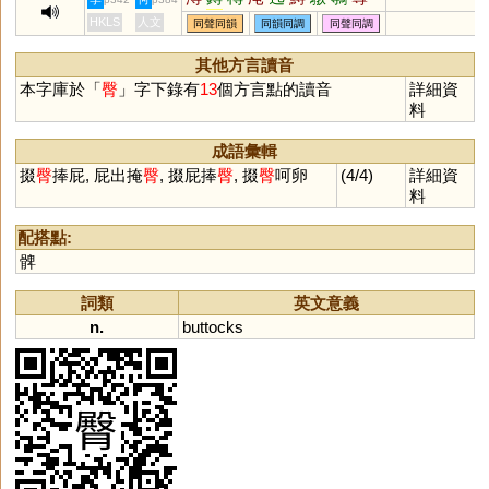
慱
剸
軘
剬
芚
忳
坉
糰
HKLS
人文
同聲同韻
同韻同調
同聲同調
其他方言讀音
本字庫於「
臀
」字下錄有
13
個方言點的讀音
詳細資
料
成語彙輯
掇
臀
捧屁, 屁出掩
臀
, 掇屁捧
臀
, 掇
臀
呵卵
(4/4)
詳細資
料
配搭點:
髀
詞類
英文意義
n.
buttocks