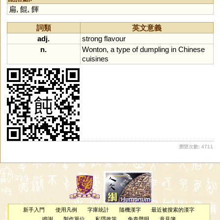
扁
,
餛
,
餫
詞類
英文意義
adj.
strong
flavour
n.
Wonton
,
a
type
of
dumpling
in
Chinese
cuisines
瀏覽次數: 4711
新手入門
使用凡例
字庫統計
隨機漢字
最近被搜索的漢字
鳴謝
製作單位
私隱政策
免責聲明
意見簿