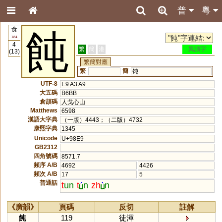
普
粵
食
飩
184
4
繁
簡
港
異讀字
(13)
繁簡對應
繁
簡
饨
UTF-8
E9 A3 A9
大五碼
B6BB
倉頡碼
人戈心山
Matthews
6598
漢語大字典
（一版）4443；（二版）4732
康熙字典
1345
Unicode
U+98E9
GB2312
四角號碼
8571.7
頻序 A/B
4692
4426
頻次 A/B
17
5
普通話
t
un
t
n
zh
n
《廣韻》
頁碼
反切
註解
飩
119
徒渾