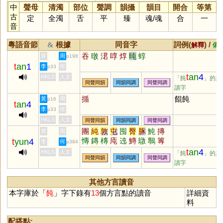
中
聲母
清濁
部位
聲調
韻攝
韻目
開合
等第
古
定
全濁
舌
平
臻
魂
/
魂
合
一
音
粵語音節
根據
同音字
詞例(
) /
&
解釋
備
吞
暾
涒
啍
焞
旽
蜳
黃
周
p198
t
an
1
李
何
p33
t
an
4
HKLS
人文
「飩
」的異
同聲同韻
同韻同調
同聲同調
讀字
揗
餛飩
黃
周
p16
t
an
4
李
何
p33
HKLS
人文
同聲同韻
同韻同調
同聲同調
團
純
敦
屯
囤
臀
豚
魨
摶
黃
周
慱
鏄
槫
庉
迍
鱄
鷻
鷒
篿
t
yun
4
李
何
p384
漙
剸
軘
剬
芚
忳
坉
糰
t
an
4
HKLS
人文
「飩
」的異
同聲同韻
同韻同調
同聲同調
讀字
其他方言讀音
本字庫於「
飩
」字下錄有
13
個方言點的讀音
詳細資
料
配搭點: