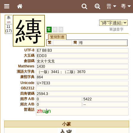
普
粵
糸
縳
120
11
繁
簡
港
單讀音字
(17)
繁簡對應
繁
簡
䌸
UTF-8
E7 B8 B3
大五碼
EDD3
倉頡碼
女火十戈戈
Matthews
1430
漢語大字典
（一版）3441；（二版）3670
康熙字典
864
Unicode
U+7E33
GB2312
四角號碼
2594.3
頻序 A/B
0
5422
頻次 A/B
0
--
普通話
zh
u
n
小篆