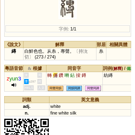
字例:
1/1
《說文》
解釋
部居
相關異體
縳
白鮮色也。从糸，專聲。
〔持沇
糸
切〕
(273 / 274)
粵語音節
根據
同音字
詞例(
) /
&
解釋
備註
轉
傳
鑽
囀
鉆
捘
鐏
紡縳
黃
周
z
yun
3
李
何
p297
HKLS
人文
同聲同韻
同韻同調
同聲同調
詞類
英文意義
adj.
white
n.
fine
white
silk