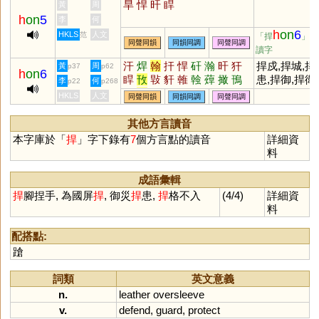
旱
悍
旰
睅
黃
周
h
on
5
李
何
h
on
6
HKLS
人文
范
「捍
」的
同聲同韻
同韻同調
同聲同調
讀字
汗
焊
翰
扞
悍
矸
瀚
旰
犴
捍戍,捍城,捍
黃
周
p37
p62
h
on
6
睅
攼
㪋
豻
雗
螒
蔊
撖
鳱
患,捍御,捍衛
李
何
p22
p268
馯
閈
釬
鶾
涆
駻
銲
HKLS
人文
同聲同韻
同韻同調
同聲同調
其他方言讀音
本字庫於「
捍
」字下錄有
7
個方言點的讀音
詳細資
料
成語彙輯
捍
腳捏手, 為國屏
捍
, 御災
捍
患,
捍
格不入
(4/4)
詳細資
料
配搭點:
蹌
詞類
英文意義
n.
leather
oversleeve
v.
defend
,
guard
,
protect