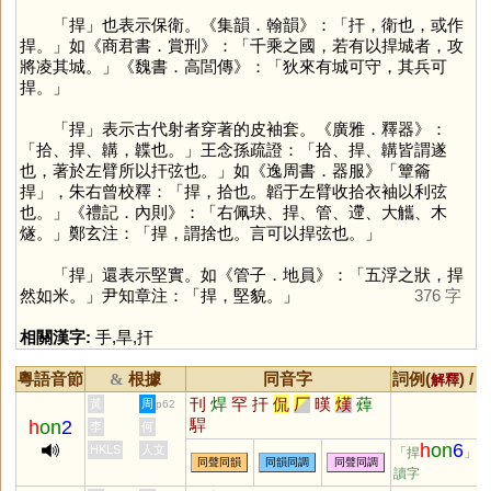
「
捍
」也表示保衛。《集韻．翰韻》：「扞，衛也，或作
捍。」如《商君書．賞刑》：「千乘之國，若有以捍城者，攻
將凌其城。」《魏書．高閭傳》：「狄來有城可守，其兵可
捍。」
「
捍
」表示古代射者穿著的皮袖套。《廣雅．釋器》：
「拾、捍、韝，韘也。」王念孫疏證：「拾、捍、韝皆謂遂
也，著於左臂所以扞弦也。」如《逸周書．器服》「簟籥
捍」，朱右曾校釋：「捍，拾也。韜于左臂收拾衣袖以利弦
也。」《禮記．內則》：「右佩玦、捍、管、遰、大觿、木
燧。」鄭玄注：「捍，謂捨也。言可以捍弦也。」
「
捍
」還表示堅實。如《管子．地員》：「五浮之狀，捍
然如米。」尹知章注：「捍，堅貌。」
376 字
相關漢字:
手
,
旱
,
扞
粵語音節
根據
同音字
詞例(
) /
&
解釋
刊
焊
罕
扞
侃
厂
暵
熯
蔊
黃
周
p62
駻
h
on
2
李
何
h
on
6
HKLS
人文
「捍
」的
同聲同韻
同韻同調
同聲同調
讀字