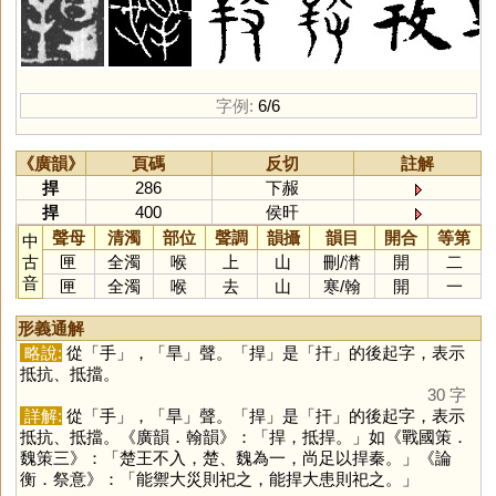
字例:
6/6
《廣韻》
頁碼
反切
註解
捍
286
下赧
捍
400
侯旰
聲母
清濁
部位
聲調
韻攝
韻目
開合
等第
中
古
匣
全濁
喉
上
山
刪
/
潸
開
二
音
匣
全濁
喉
去
山
寒
/
翰
開
一
形義通解
略說:
從「
手
」，「
旱
」聲。「
捍
」是「
扞
」的後起字，表示
抵抗、抵擋。
30 字
詳解:
從「
手
」，「
旱
」聲。「
捍
」是「
扞
」的後起字，表示
抵抗、抵擋。《廣韻．翰韻》：「捍，抵捍。」如《戰國策．
魏策三》：「楚王不入，楚、魏為一，尚足以捍秦。」《論
衡．祭意》：「能禦大災則祀之，能捍大患則祀之。」