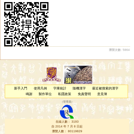
瀏覽次數: 5864
新手入門
使用凡例
字庫統計
隨機漢字
最近被搜索的漢字
鳴謝
製作單位
私隱政策
免責聲明
意見簿
（
管理員
）
在線人數： 3193
自 2014 年 7 月 8 日起
瀏覽人數： 80119829