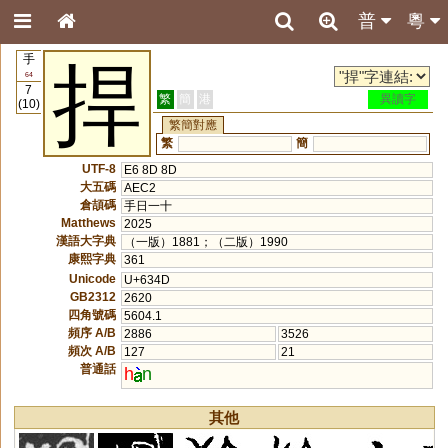
普
粵
手
捍
64
7
繁
簡
港
異讀字
(10)
繁簡對應
繁
簡
UTF-8
E6 8D 8D
大五碼
AEC2
倉頡碼
手日一十
Matthews
2025
漢語大字典
（一版）1881；（二版）1990
康熙字典
361
Unicode
U+634D
GB2312
2620
四角號碼
5604.1
頻序 A/B
2886
3526
頻次 A/B
127
21
普通話
h
n
其他