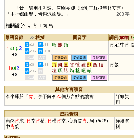
「
肯
」還用作副詞。唐劉長卿〈贈別于群投筆赴安西〉：
「本持鄉曲譽，肯料泥塗辱。」
263 字
相關漢字:
肎
,
肻
,
𠕔
,
肉
,
冎
粵語音節
根據
同音字
詞例(
) /
&
解釋
備
啃
齦
錹
肯定,中肯,首
黃
周
p16
p83
h
ang
2
李
何
p187
p118
HKLS
人文
同聲同韻
同韻同調
同聲同調
海
凱
豈
闓
愷
鎧
剴
醢
磑
肯綮
黃
周
p36
p83
h
oi
2
塏
颽
胲
烸
橀
暟
輆
李
何
p187
HKLS
人文
同聲同韻
同韻同調
同聲同調
其他方言讀音
本字庫於「
肯
」字下錄有
20
個方言點的讀音
詳細資
料
成語彙輯
惠然
肯
來,
肯
堂
肯
構,
肯
構
肯
堂, 心折首
肯
, 洞
(5/26)
詳細資
中
肯
綮…
料