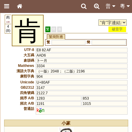
普
粵
肉
肯
130
4
繁
簡
港
破音字
(8)
繁簡對應
繁
簡
UTF-8
E8 82 AF
大五碼
AAD6
倉頡碼
卜一月
Matthews
3334
漢語大字典
（一版）2048；（二版）2196
康熙字典
904
Unicode
U+80AF
GB2312
3147
四角號碼
2122.7
頻序 A/B
1283
853
頻次 A/B
1191
1015
普通話
k
n
小篆