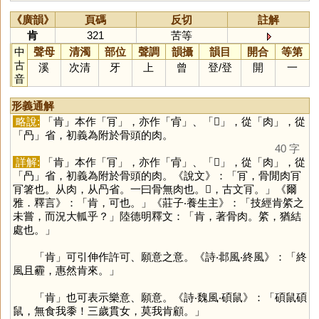
《廣韻》
頁碼
反切
註解
肯
321
苦等
中
聲母
清濁
部位
聲調
韻攝
韻目
開合
等第
古
溪
次清
牙
上
曾
登
/
登
開
一
音
形義通解
略說:
「
肯
」本作「
肎
」，亦作「
肻
」、「
𠕔
」，從「
肉
」，從
「
冎
」省，初義為附於骨頭的肉。
40 字
詳解:
「
肯
」本作「
肎
」，亦作「
肻
」、「
𠕔
」，從「
肉
」，從
「
冎
」省，初義為附於骨頭的肉。《說文》：「肎，骨閒肉肎
肎箸也。从肉，从冎省。一曰骨無肉也。𣍟，古文肎。」《爾
雅．釋言》：「肯，可也。」《莊子‧養生主》：「技經肯綮之
未嘗，而況大軱乎？」陸德明釋文：「肯，著骨肉。綮，猶結
處也。」
「
肯
」可引伸作許可、願意之意。《詩‧邶風‧終風》：「終
風且霾，惠然肯來。」
「
肯
」也可表示樂意、願意。《詩‧魏風‧碩鼠》：「碩鼠碩
鼠，無食我黍！三歲貫女，莫我肯顧。」