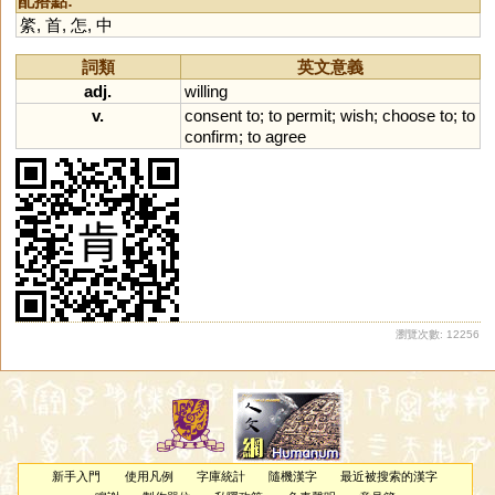
配搭點:
綮
,
首
,
怎
,
中
詞類
英文意義
adj.
willing
v.
consent
to
;
to
permit
;
wish
;
choose
to
;
to
confirm
;
to
agree
瀏覽次數: 12256
新手入門
使用凡例
字庫統計
隨機漢字
最近被搜索的漢字