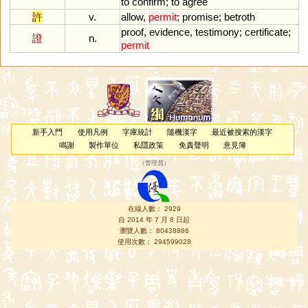
to
confirm
;
to
agree
許
v.
allow
,
permit
;
promise
;
betroth
proof
,
evidence
,
testimony
;
certificate
;
證
n.
permit
新手入門
使用凡例
字庫統計
隨機漢字
最近被搜索的漢字
鳴謝
製作單位
私隱政策
免責聲明
意見簿
（
管理員
）
在線人數： 2929
自 2014 年 7 月 8 日起
瀏覽人數： 80438886
使用次數： 294599028