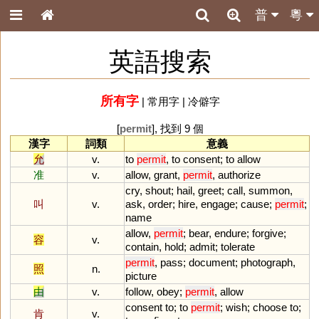
普
粵
英語搜索
所有字
|
常用字
|
冷僻字
[
permit
], 找到 9 個
漢字
詞類
意義
允
v.
to
permit
,
to
consent
;
to
allow
准
v.
allow
,
grant
,
permit
,
authorize
cry
,
shout
;
hail
,
greet
;
call
,
summon
,
叫
v.
ask
,
order
;
hire
,
engage
;
cause
;
permit
;
name
allow
,
permit
;
bear
,
endure
;
forgive
;
容
v.
contain
,
hold
;
admit
;
tolerate
permit
,
pass
;
document
;
photograph
,
照
n.
picture
由
v.
follow
,
obey
;
permit
,
allow
consent
to
;
to
permit
;
wish
;
choose
to
;
肯
v.